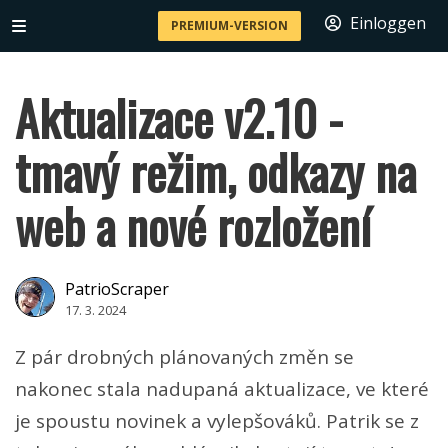
Einloggen
PREMIUM-VERSION
Aktualizace v2.10 -
tmavý režim, odkazy na
web a nové rozložení
PatrioScraper
17. 3. 2024
Z pár drobných plánovaných změn se
nakonec stala nadupaná aktualizace, ve které
je spoustu novinek a vylepšováků. Patrik se z