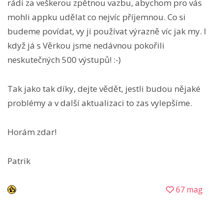
rádi za veškerou zpětnou vazbu, abychom pro vás
mohli appku udělat co nejvíc příjemnou. Co si
budeme povídat, vy ji používat výrazně víc jak my. I
když já s Věrkou jsme nedávnou pokořili
neskutečných 500 výstupů! :-)
Tak jako tak díky, dejte vědět, jestli budou nějaké
problémy a v další aktualizaci to zas vylepšíme.
Horám zdar!
Patrik
67 mag