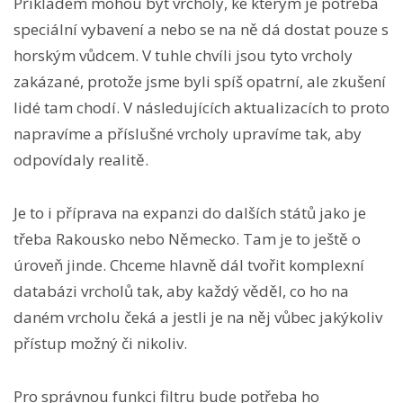
Příkladem mohou být vrcholy, ke kterým je potřeba
speciální vybavení a nebo se na ně dá dostat pouze s
horským vůdcem. V tuhle chvíli jsou tyto vrcholy
zakázané, protože jsme byli spíš opatrní, ale zkušení
lidé tam chodí. V následujících aktualizacích to proto
napravíme a příslušné vrcholy upravíme tak, aby
odpovídaly realitě.
Je to i příprava na expanzi do dalších států jako je
třeba Rakousko nebo Německo. Tam je to ještě o
úroveň jinde. Chceme hlavně dál tvořit komplexní
databázi vrcholů tak, aby každý věděl, co ho na
daném vrcholu čeká a jestli je na něj vůbec jakýkoliv
přístup možný či nikoliv.
Pro správnou funkci filtru bude potřeba ho