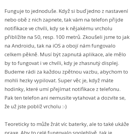
Funguje to jednoduše. Když si buď jedno z nastavení
nebo obě z nich zapnete, tak vám na telefon přijde
notifikace ve chvíli, kdy se k nějakému vrcholu
přiblížíte na 50, resp. 100 metrů. Zkoušeli jsme to jak
na Androidu, tak na iOS a obojí nám fungovalo
celkem pěkně. Musí být zapnutá aplikace, ale mělo
by to fungovat i ve chvíli, kdy je zhasnutý displej.
Budeme rádi za každou zpětnou vazbu, abychom to
mohli hezky vypilovat. Super věc je, když máte
hodinky, které umí přejímat notifikace z telefonu.
Pak ten telefon ani nemusíte vytahovat a dozvíte se,
že už jste poblíž vrcholu :-)
Teoreticky to může žrát víc baterky, ale to také ukáže
praxe. Aby to celé fungovalo spolehlivě, tak je