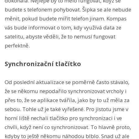
dokonalá. Nejlépe by to mělo fungovat, když se
budete s telefonem pohybovat. Šipka se ale nebude
měnit, pokud budete mířit telefon jinam. Kompas
vás bude informovat o tom, kdy využívá data ze
satelitu, abyste věděli, že to nemusí fungovat
perfektně.
Synchronizační tlačítko
Od poslední aktualizace se poměrně často stávalo,
že se někomu nepodařilo synchronizovat vrcholy i
přes to, že se aplikace tvářila, jako by to už měla za
sebou. Tohle už je také vyřešené. Pro jistotu jsme v
horní liště nechali tlačítko pro synchronizaci i ve
chvíli, když není co synchronizovat. To hlavně proto,
kdyby to ještě někomu náhodou blblo. Snad už ale