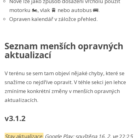
Nově lze jako způsob dosažení vrcholu použít
motorku 🏍️, vlak 🚆 nebo autobus 🚌.
Opraven kalendář v záložce přehled.
Seznam menších opravných
aktualizací
V terénu se sem tam objeví nějaké chyby, které se
snažíme co nejdříve opravit. V téhle sekci jen lehce
zmíníme konkrétní změny v menších opravných
aktualizacích.
v3.1.2
Stav aktualizace:
Google Play: spuštěna 16. 2. ve
22:2
5