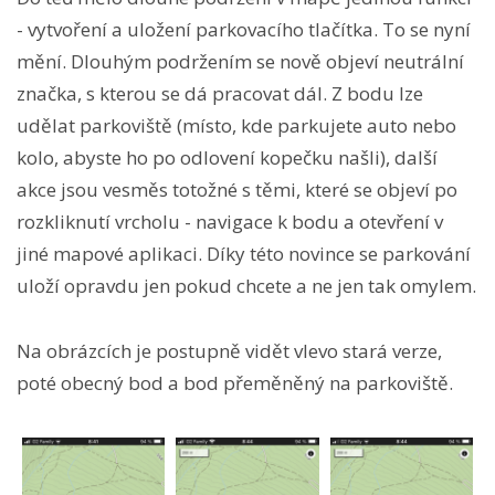
- vytvoření a uložení parkovacího tlačítka. To se nyní
mění. Dlouhým podržením se nově objeví neutrální
značka, s kterou se dá pracovat dál. Z bodu lze
udělat parkoviště (místo, kde parkujete auto nebo
kolo, abyste ho po odlovení kopečku našli), další
akce jsou vesměs totožné s těmi, které se objeví po
rozkliknutí vrcholu - navigace k bodu a otevření v
jiné mapové aplikaci. Díky této novince se parkování
uloží opravdu jen pokud chcete a ne jen tak omylem.
Na obrázcích je postupně vidět vlevo stará verze,
poté obecný bod a bod přeměněný na parkoviště.