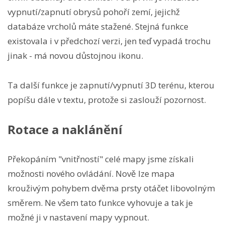
vypnutí/zapnutí obrysů pohoří zemí, jejichž
databáze vrcholů máte stažené. Stejná funkce
existovala i v předchozí verzi, jen teď vypadá trochu
jinak - má novou důstojnou ikonu.
Ta další funkce je zapnutí/vypnutí 3D terénu, kterou
popíšu dále v textu, protože si zaslouží pozornost.
Rotace a naklánění
Překopáním "vnitřností" celé mapy jsme získali
možnosti nového ovládání. Nově lze mapa
krouživým pohybem dvěma prsty otáčet libovolným
směrem. Ne všem tato funkce vyhovuje a tak je
možné ji v nastavení mapy vypnout.