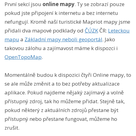
První sekcí jsou
online mapy
. Ty se zobrazí pouze
pokud jste připojení k internetu a bez internetu
nefungují. Kromě naší turistické Mapriot mapy jsme
přidali dva mapové podklady od
ČÚZK
ČR:
Leteckou
mapu
a
Základní mapy neboli geoportál
. Jako
takovou zálohu a zajímavost máme k dispozci i
OpenTopoMap
.
Momentálně budou k dispozici čtyři Online mapy, to
se ale může změnit a to bez potřeby aktualizace
aplikace. Pokud najdeme nějaký zajímavý a volně
přístupný zdroj, tak ho můžeme přidat. Stejně tak,
pokud některý z aktuálních zdrojů přestane být
přístupný nebo přestane fungovat, můžeme ho
zrušit.