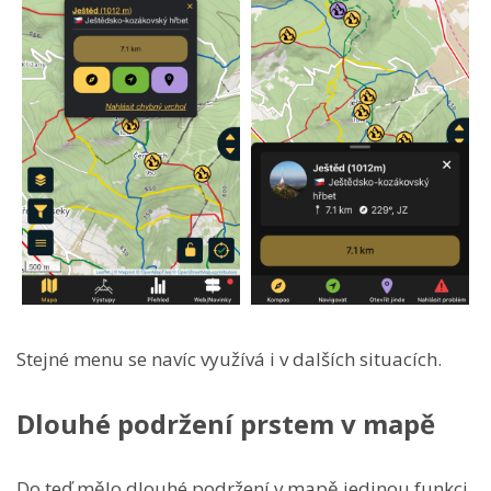
Stejné menu se navíc využívá i v dalších situacích.
Dlouhé podržení prstem v mapě
Do teď mělo dlouhé podržení v mapě jedinou funkci