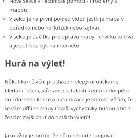
Nová sekce v Technické pomoci - Problémy s
mapou.
V sekci je na první pohled vidět, jestli je mapa v
pořádku nebo ne (křížek nebo fajfka).
V sekci je tlačítko pro opravu mapy - chvilku to trvá
a je potřeba být na internetu.
Hurá na výlet!
Několikaměsíční procházení slepými uličkami,
hledání řešení, střídání zoufalosti s euforií dospělo
do zdárného konce a aktualizace je hotová. Věřím, že
se vám offline mapy i další vychytávky budou líbit a
že vám zvýší chuť do dalších výletů!
Jako vždy je možné, že něco nebude fungovat