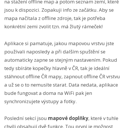
na stažení offline map a potom seznam zemí, které
jsou k dispozici. Zopakuji info ze začátku. Aby se
mapa načítala z offline zdroje, tak je potřeba
konkrétní zemi zvolit tzn. má žlutý rámeček!
Aplikace si pamatuje, jakou mapovou vrstvu jste
používali naposledy a při dalším spuštění se
automaticky zapne se stejným nastavením. Pokud
tedy sbíráte kopečky hlavně v ČR, tak je ideální
stáhnout offline ČR mapy, zapnout offline ČR vrstvu
a už se o to nemusíte starat. Data nedata, aplikace
bude fungovat a doma na WiFi pak jen
synchronizujete výstupy a fotky.
Poslední sekcí jsou
mapové doplňky
, které v tuhle
chvíli obsahují dvě funkce. Tou první je možnost