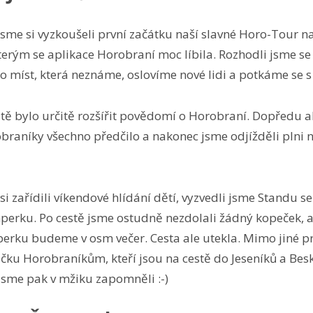
sme si vyzkoušeli první začátku naší slavné Horo-Tour na
kterým se aplikace Horobraní moc líbila. Rozhodli jsme se 
 míst, která neznáme, oslovíme nové lidi a potkáme se 
ě bylo určitě rozšířit povědomí o Horobraní. Dopředu al
raníky všechno předčilo a nakonec jsme odjížděli plni 
si zařídili víkendové hlídání dětí, vyzvedli jsme Standu 
erku. Po cestě jsme ostudně nezdolali žádný kopeček, ale t
rku budeme v osm večer. Cesta ale utekla. Mimo jiné prot
ičku Horobraníkům, kteří jsou na cestě do Jeseníků a Besk
jsme pak v mžiku zapomněli :-)