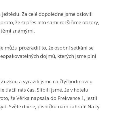
 Ještědu. Za celé dopoledne jsme oslovili
proto, že si přes léto sami rozšíříme obzory,
s těmi známými.
e můžu prozradit to, že osobní setkání se
neopakovatelných dojmů, kterých jsme plni
se Zuzkou a vyrazili jsme na čtyřhodinovou
lačil nás čas. Slíbili jsme, že v hotelu
o, že Věrka napsala do Frekvence 1, jestli
yd. Světe div se, písničku nám zahráli! Na ty