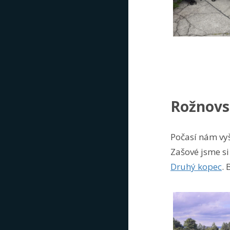
Rožnovs
Počasí nám vyš
Zašové jsme si
Druhý kopec
. 