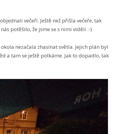
bjednali večeři. Ještě než přišla večeře, tak
ás potěšilo, že jsme se s nimi viděli :-)
okola nezačala zhasínat světla. Jejich plán byl
d a tam se ještě potkáme. Jak to dopadlo, tak