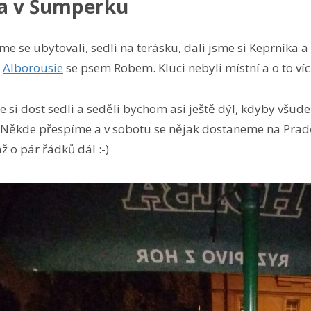
a v Šumperku
 se ubytovali, sedli na terásku, dali jsme si Keprníka a o
a
Alborousie
se psem Robem. Kluci nebyli místní a o to víc n
 si dost sedli a seděli bychom asi ještě dýl, kdyby všude 
 Někde přespíme a v sobotu se nějak dostaneme na Pradě
ž o pár řádků dál :-)