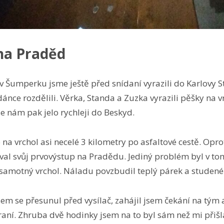
na Praděd
 v Šumperku jsme ještě před snídaní vyrazili do Karlovy
dánce rozdělili. Věrka, Standa a Zuzka vyrazili pěšky na v
e nám pak jelo rychleji do Beskyd.
o na vrchol asi necelé 3 kilometry po asfaltové cestě. Opr
val svůj prvovýstup na Pradědu. Jediný problém byl v tom,
samotný vrchol. Náladu povzbudil teplý párek a studené p
m se přesunul před vysílač, zahájil jsem čekání na tým a 
aní. Zhruba dvě hodinky jsem na to byl sám než mi přišla