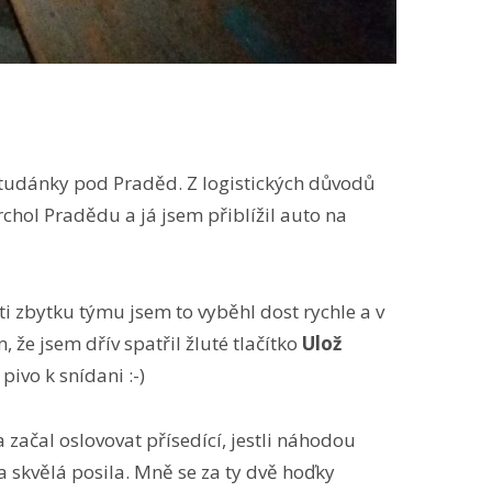
 Studánky pod Praděd. Z logistických důvodů
rchol Pradědu a já jsem přiblížil auto na
oti zbytku týmu jsem to vyběhl dost rychle a v
 že jsem dřív spatřil žluté tlačítko
Ulož
ivo k snídani :-)
začal oslovovat přísedící, jestli náhodou
 skvělá posila. Mně se za ty dvě hoďky