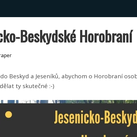
cko-Beskydské Horobraní
raper
e do Beskyd a Jeseníků, abychom o Horobraní osobn
 dělat ty skutečné :-)