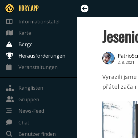
HORY.APP
Informationstafel
Jeseni
Karte
Berge
Herausforderungen
PatrioSc
2. 8. 2021
Veranstaltungen
Vyrazili jsm
přátel začali
Ranglisten
Gruppen
News-Feed
Chat
Benutzer finden