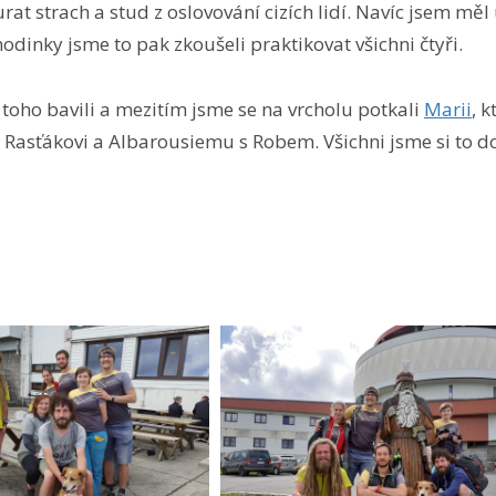
at strach a stud z oslovování cizích lidí. Navíc jsem měl
 hodinky jsme to pak zkoušeli praktikovat všichni čtyři.
 toho bavili a mezitím jsme se na vrcholu potkali
Marii
, 
i Rasťákovi a Albarousiemu s Robem. Všichni jsme si to dos