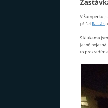
Zastávk
V Šumperku jsme
přišel
Rasťák
S klukama jsme
jasně nejasný.
to prozradím a