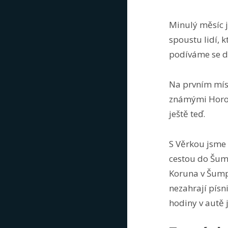
Minulý měsíc j
spoustu lidí, 
podíváme se do
Na prvním míst
známými Horob
ještě teď.
S Věrkou jsme 
cestou do Šump
Koruna v Šumpe
nezahrají písn
hodiny v autě 