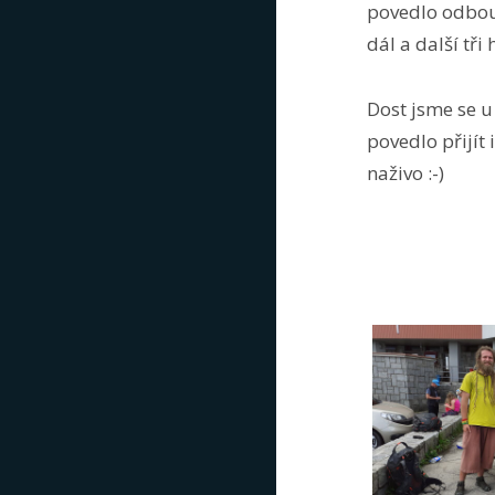
povedlo odbour
dál a další tři
Dost jsme se u
povedlo přijít 
naživo :-)