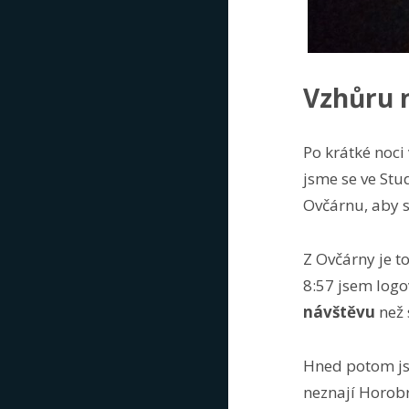
Vzhůru 
Po krátké noci
jsme se ve Stu
Ovčárnu, aby s
Z Ovčárny je t
8:57 jsem logo
návštěvu
než 
Hned potom jse
neznají Horobr