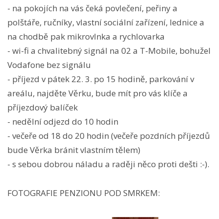
- na pokojích na vás čeká povlečení, peřiny a
polštáře, ručníky, vlastní sociální zařízení, lednice a
na chodbě pak mikrovlnka a rychlovarka
- wi-fi a chvalitebný signál na 02 a T-Mobile, bohužel
Vodafone bez signálu
- příjezd v pátek 22. 3. po 15 hodině, parkování v
areálu, najděte Věrku, bude mít pro vás klíče a
příjezdový balíček
- nedělní odjezd do 10 hodin
- večeře od 18 do 20 hodin (večeře pozdních příjezdů
bude Věrka bránit vlastním tělem)
- s sebou dobrou náladu a raději něco proti dešti :-).
FOTOGRAFIE PENZIONU POD SMRKEM: