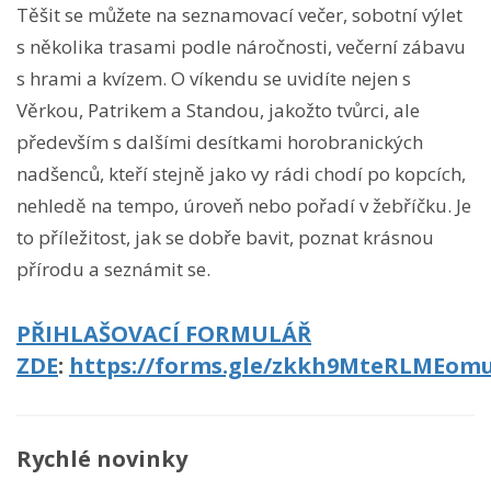
Těšit se můžete na seznamovací večer, sobotní výlet
s několika trasami podle náročnosti, večerní zábavu
s hrami a kvízem. O víkendu se uvidíte nejen s
Věrkou, Patrikem a Standou, jakožto tvůrci, ale
především s dalšími desítkami horobranických
nadšenců, kteří stejně jako vy rádi chodí po kopcích,
nehledě na tempo, úroveň nebo pořadí v žebříčku. Je
to příležitost, jak se dobře bavit, poznat krásnou
přírodu a seznámit se.
PŘIHLAŠOVACÍ FORMULÁŘ
ZDE
:
https://forms.gle/zkkh9MteRLMEom
Rychlé novinky