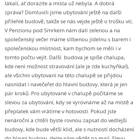
lákali, ať dorazíte a místa už nebyla. A dobrá
zpráva? Domluvili jsme ubytování ještě na další
přilehlé budově, takže se nás vejde ještě o trošku víc.
V Penzionu pod Smrkem nám dali zelenou a na
společenský večer máme slíbenou jídelnu s barem i
společenskou místnost, kam bychom se měli i v
tomto počtu vejít. Další budova je spíše chalupa,
kde není možnost stravování (ale je zde kuchyňka!),
ale všichni ubytovaní na této chalupě se přijdou
nasnídat i navečeřet do hlavní budovy, která je jen
pár kroků. Pro ubytované v chalupě počítáme se
slevou za ubytování, kdy se vyrovnáme až na místě a
přeplatek vám vrátíme v hotovosti. Pokud jste
nenároční a chtěli byste rovnou zapsat do vedlejší
budovy, kde bude větší klid, ale s nutností docházení
do hlavní budovy, dejte nám vědět na mail. Slevu