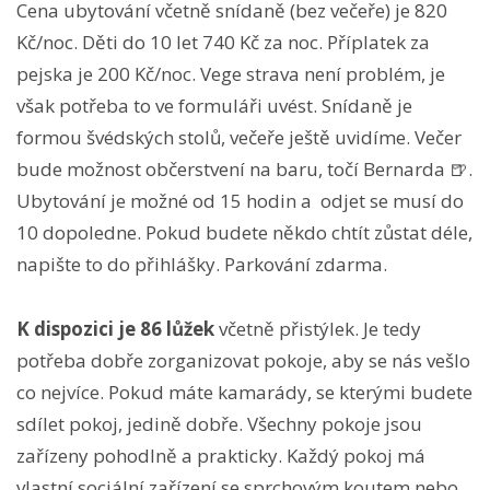
Cena ubytování včetně snídaně (bez večeře) je 820
Kč/noc. Děti do 10 let 740 Kč za noc. Příplatek za
pejska je 200 Kč/noc. Vege strava není problém, je
však potřeba to ve formuláři uvést. Snídaně je
formou švédských stolů, večeře ještě uvidíme. Večer
bude možnost občerstvení na baru, točí Bernarda 🍺.
Ubytování je možné od 15 hodin a odjet se musí do
10 dopoledne. Pokud budete někdo chtít zůstat déle,
napište to do přihlášky. Parkování zdarma.
K dispozici je 86 lůžek
včetně přistýlek. Je tedy
potřeba dobře zorganizovat pokoje, aby se nás vešlo
co nejvíce. Pokud máte kamarády, se kterými budete
sdílet pokoj, jedině dobře. Všechny pokoje jsou
zařízeny pohodlně a prakticky. Každý pokoj má
vlastní sociální zařízení se sprchovým koutem nebo