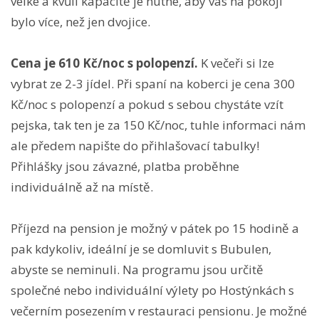
velké a kvůli kapacitě je nutné, aby vás na pokoji
bylo více, než jen dvojice.
Cena je 610 Kč/noc s polopenzí.
K večeři si lze
vybrat ze 2-3 jídel. Při spaní na koberci je cena 300
Kč/noc s polopenzí a pokud s sebou chystáte vzít
pejska, tak ten je za 150 Kč/noc, tuhle informaci nám
ale předem napište do přihlašovací tabulky!
Přihlášky jsou závazné, platba proběhne
individuálně až na místě.
Příjezd na pension je možný v pátek po 15 hodině a
pak kdykoliv, ideální je se domluvit s Bubulen,
abyste se neminuli. Na programu jsou určitě
společné nebo individuální výlety po Hostýnkách s
večerním posezením v restauraci pensionu. Je možné