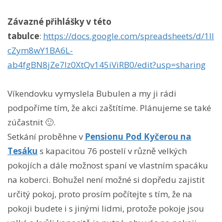
Závazné přihlášky v této
tabulce
:
https://docs.google.com/spreadsheets/d/1ll
cZym8wY1BA6L-
ab4fgBN8jZe7Iz0XtQv145iViRB0/edit?usp=sharing
Víkendovku vymyslela Bubulen a my ji rádi
podpoříme tím, že akci zaštítíme. Plánujeme se také
zúčastnit 🙂.
Setkání proběhne v
Pensionu Pod Kyčerou na
Tesáku
s kapacitou 76 postelí v různě velkých
pokojích a dále možnost spaní ve vlastním spacáku
na koberci. Bohužel není možné si dopředu zajistit
určitý pokoj, proto prosím počítejte s tím, že na
pokoji budete i s jinými lidmi, protože pokoje jsou