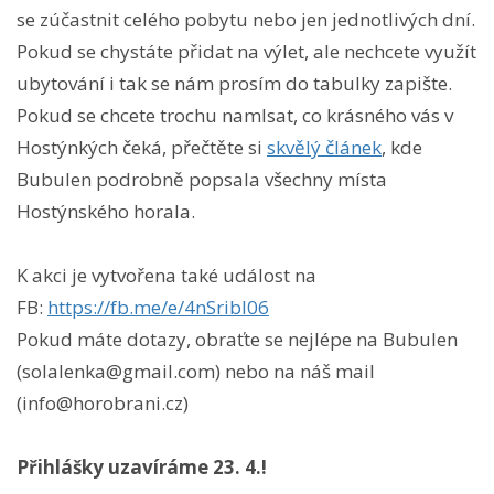
se zúčastnit celého pobytu nebo jen jednotlivých dní.
Pokud se chystáte přidat na výlet, ale nechcete využít
ubytování i tak se nám prosím do tabulky zapište.
Pokud se chcete trochu namlsat, co krásného vás v
Hostýnkých čeká, přečtěte si
skvělý článek
, kde
Bubulen podrobně popsala všechny místa
Hostýnského horala.
K akci je vytvořena také událost na
FB:
https://fb.me/e/4nSribl06
Pokud máte dotazy, obraťte se nejlépe na Bubulen
(solalenka@gmail.com) nebo na náš mail
(info@horobrani.cz)
Přihlášky uzavíráme 23. 4.!