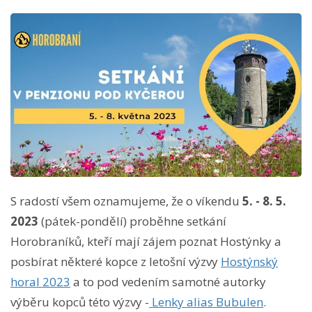
S radostí všem oznamujeme, že o víkendu
5. - 8. 5.
2023
(pátek-pondělí) proběhne setkání
Horobraníků, kteří mají zájem poznat Hostýnky a
posbírat některé kopce z letošní výzvy
Hostýnský
horal 2023
a to pod vedením samotné autorky
výběru kopců této výzvy -
Lenky alias Bubulen
.