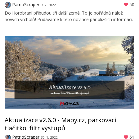
PatrioScraper
50
9. 2. 2022
Do Horobraní přibudou tři další země. To je pořádná nálož
nových vrcholů! Přidáváme k této novince pár bližších informací.
Aktualizace v2.6.0 - Mapy.cz, parkovací
tlačítko, filtr výstupů
PatrioScraper
61
30. 1. 2022