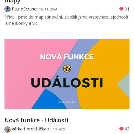
mapy
PatrioScraper
91
15. 11. 2024
Přidali jsme do map stínování, zlepšili jsme vrstevnice, sjednotili
jsme ikonky a víc.
Nová funkce - Události
Věrka Horolištička
43
10. 10. 2024