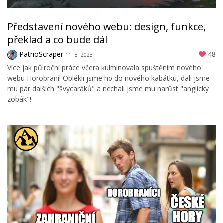
Představení nového webu: design, funkce,
překlad a co bude dál
PatrioScraper
48
11. 8. 2023
Více jak půlroční práce včera kulminovala spuštěním nového
webu Horobraní! Oblékli jsme ho do nového kabátku, dali jsme
mu pár dalších "švýcaráků" a nechali jsme mu narůst "anglický
zobák"!