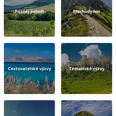
Poznej pohoří
Přechody hor
Cestovatelské výzvy
Tématické výzvy