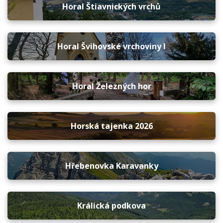
Horal Štiavnických vrchů
Horal Švihovské vrchoviny I
Horal Železných hor
Horská tajenka 2026
Hřebenovka Karavanky
Králická podkova