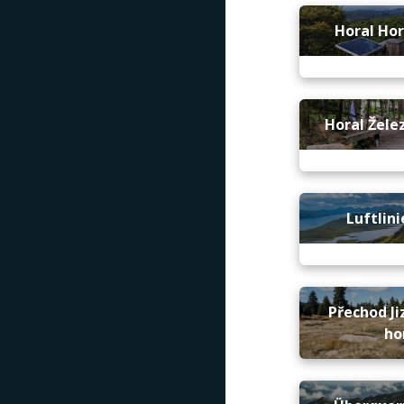
Horal Hor
Horal Žele
Luftlini
Přechod Ji
ho