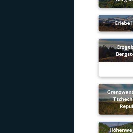
Erlebe 
Erzge
Bergst
Grenzwand
Tschech
Repub
Höhenweg