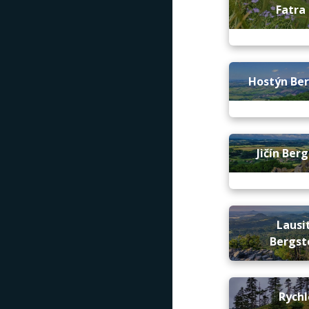
Fatra 
Hostýn Be
Jičín Ber
Lausi
Bergst
Rych