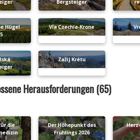
eiger
Bergsteiger
re
ne Hügel
Via Czechia-Krone
Vr
25
žská
Zažij Krétu
eiger
ssene Herausforderungen (65)
ür die
Der Höhepunkt des
Herz
medizin
Frühlings 2026