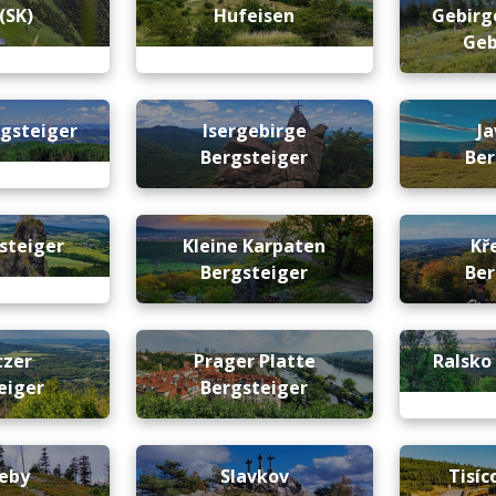
(SK)
Hufeisen
Gebirge
Geb
rgsteiger
Isergebirge
Ja
Bergsteiger
Ber
gsteiger
Kleine Karpaten
Kř
Bergsteiger
Ber
tzer
Prager Platte
Ralsko
eiger
Bergsteiger
leby
Slavkov
Tisíc