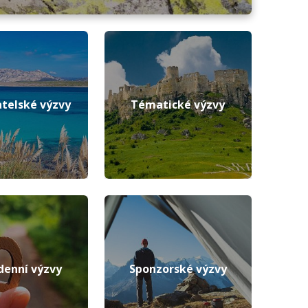
telské výzvy
Tématické výzvy
denní výzvy
Sponzorské výzvy