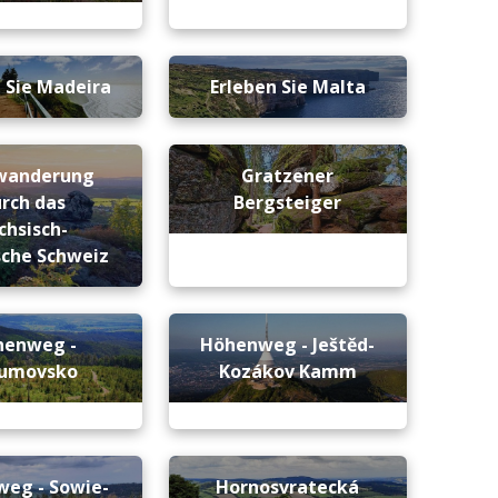
 Sie Madeira
Erleben Sie Malta
wanderung
Gratzener
rch das
Bergsteiger
chsisch-
che Schweiz
henweg -
Höhenweg - Ještěd-
oumovsko
Kozákov Kamm
eg - Sowie-
Hornosvratecká