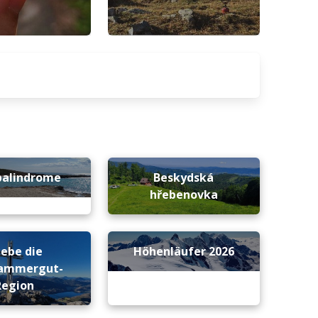
palindrome
Beskydská
hřebenovka
lebe die
Höhenläufer 2026
kammergut-
Region