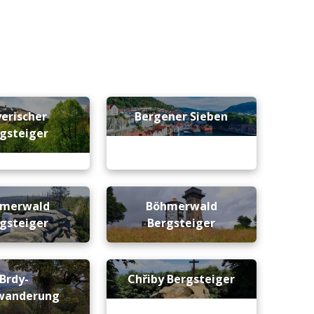
erischer
Bergener Sieben
gsteiger
merwald
Böhmerwald
gsteiger
Bergsteiger
Brdy-
Chřiby Bergsteiger
wanderung