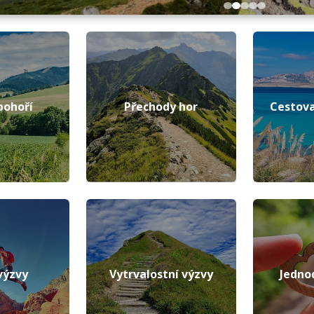
pohoří
Přechody hor
Cestova
výzvy
Vytrvalostní výzvy
Jedno