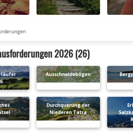
orderungen
ausforderungen 2026 (26)
rläufer
Ausschneidebögen
Berg
26
ches
Durchquerung der
Er
ätsel
Niederen Tatra
Salz