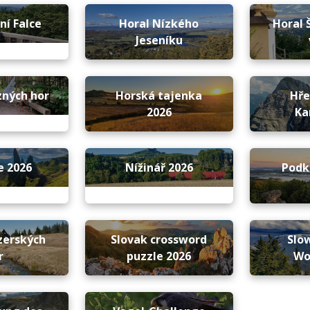
ní Falce
Horal Nízkého
Horal 
Jeseníku
zných hor
Horská tajenka
Hř
2026
Ka
e 2026
Nížinář 2026
Podk
zerských
Slovak crossword
Slo
r
puzzle 2026
Wo