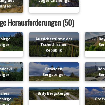
ung des
Vogel-Challenge
birges
ige Herausforderungen (50)
ebirge
Aussichtstürme der
Bay
eiger
Tschechischen
Ber
Republik
ądecki
Beskiden
Böh
eiger
Bergsteiger
Ber
sches
Brdy Bergsteiger
ebirge
Grat
eiger