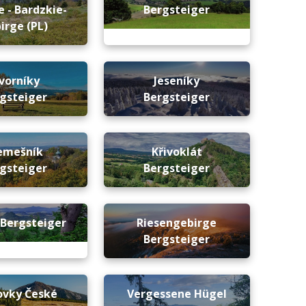
 - Bardzkie-
Bergsteiger
irge (PL)
vorníky
Jeseníky
gsteiger
Bergsteiger
emešník
Křivoklát
gsteiger
Bergsteiger
 Bergsteiger
Riesengebirge
Bergsteiger
ovky České
Vergessene Hügel