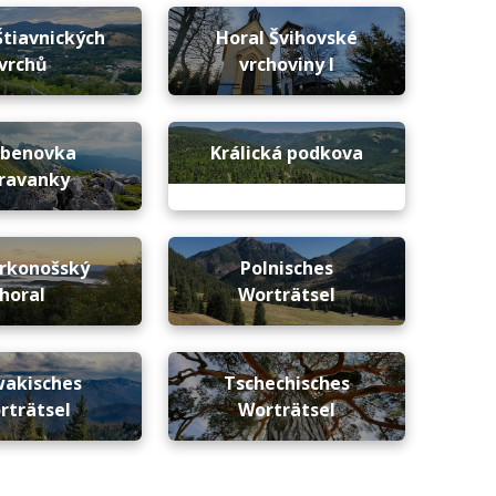
Štiavnických
Horal Švihovské
vrchů
vrchoviny I
ebenovka
Králická podkova
ravanky
rkonošský
Polnisches
horal
Worträtsel
wakisches
Tschechisches
rträtsel
Worträtsel