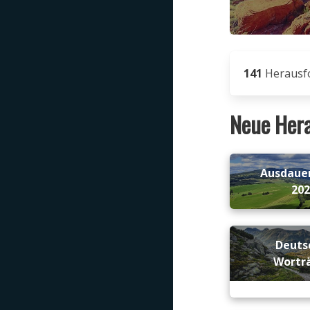
141
Herausf
Neue Her
Ausdaue
20
Deuts
Wortr