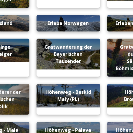
Island
Erlebe Norwegen
Erleben
birge
Gratwanderung der
Grat
eiger
Bayerischen
du
Tausender
Sä
Böhmis
erer der
Höhenweg - Beskid
Hö
ischen
Maly (PL)
Br
lik
 - Mala
Höhenweg - Pálava
Höhenw