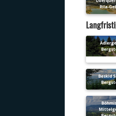
Überquer
Rila-Ge
Langfrist
Adlerg
Bergst
Beskid S
Bergst
Böhmi
Mittelg
Bergst