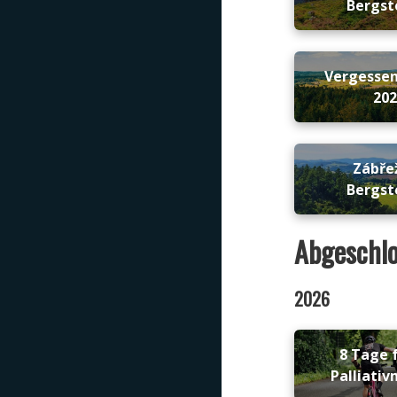
Bergst
Vergesse
20
Zábře
Bergst
Abgeschlo
2026
8 Tage f
Palliativ