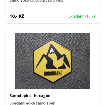
Samolepka co odolá větru dešti
10,- Kč
Skladem >10 ks
Samolepka - hexagon
Speciální edice samolepek