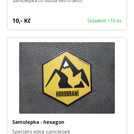
Samolepka co odolá větru dešti
10,- Kč
Skladem >10 ks
Samolepka - hexagon
Speciální edice samolepek