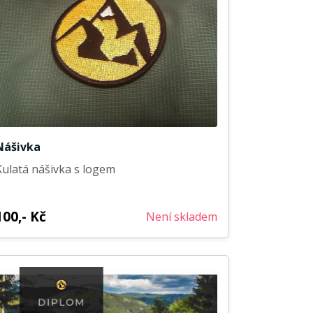
Nášivka
Kulatá nášivka s logem
100,- Kč
Není skladem