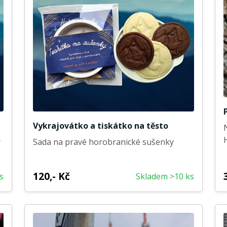
Vykrajovátko a tiskátko na těsto
y
Sada na pravé horobranické sušenky
120,- Kč
s
Skladem >10 ks