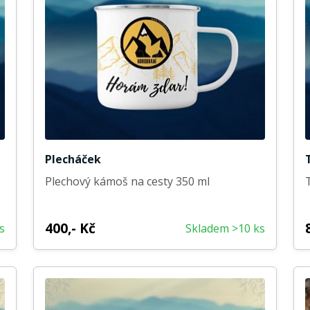
Plecháček
Plechový kámoš na cesty 350 ml
400,- Kč
s
Skladem >10 ks