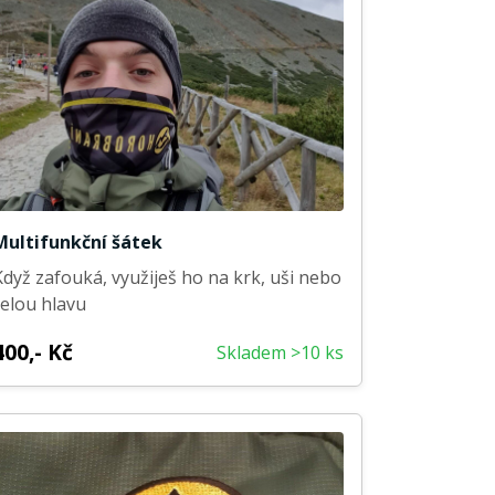
Multifunkční šátek
Když zafouká, využiješ ho na krk, uši nebo
celou hlavu
400,- Kč
Skladem >10 ks