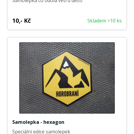
Samolepka co odolá větru dešti
10,- Kč
Skladem >10 ks
Samolepka - hexagon
Speciální edice samolepek