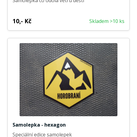
Samolepka co odolá větru dešti
10,- Kč
Skladem >10 ks
Samolepka - hexagon
Speciální edice samolepek