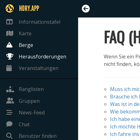
HORY.APP
Informationstafel
FAQ (H
Karte
Berge
Herausforderungen
Wenn Sie ein Pr
nicht finden, k
Veranstaltungen
Ranglisten
Muss ich mic
Brauche ich
Gruppen
Was ist in d
Wie bekomme
News-Feed
Ich habe ein
Chat
Ich möchte 
Ich fahre in
Benutzer finden