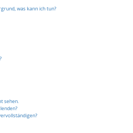
grund, was kann ich tun?
?
ht sehen.
llenden?
vervollständigen?