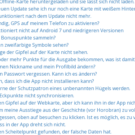
Offline-Karte heruntergeladen und sie lässt sich nicht laden.
en Update sehe ich nur noch eine Karte mit weißem Hinter
nktioniert nach dem Update nicht mehr.
ndig, GPS auf meinem Telefon zu aktivieren?
tioniert nicht auf Android 7 und niedrigeren Versionen
h Bonuspunkte sammeln?
n zweifarbige Symbole sehen?
ge der Gipfel auf der Karte nicht sehen.
oder mehr Punkte für die Ausgabe bekommen, was ist damit
nen Nickname und mein Profilbild ändern?
n Passwort vergessen. Kann ich es ändern?
h, dass ich die App nicht installieren kann?
erne der Schutzpatron eines unbenannten Hügels werden.
 Eckpunkte nicht synchronisieren.
en Gipfel auf der Webkarte, aber ich kann ihn in der App nic
 meine Ausstiege aus der Geschichte (vor Horobran) zu vo
gessen, oben auf besuchen zu klicken. Ist es möglich, es zu 
 in der App dreht sich nicht.
en Scheitelpunkt gefunden, der falsche Daten hat.