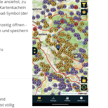
te ansiehst, zu
 Kartenkacheln
load-Symbol (der
zeitig öffnen -
en und speichern
zu
und
t völlig