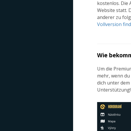
kostenlos. Die 
Website statt. 
anderer zu fol
Vollversion fin
Wie bekomme
Um die Premium-
mehr, wenn du d
dich unter dem
Unterstützung!