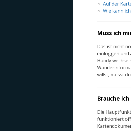
Auf der Karte
Wie kann ich
Muss ich mic
Das ist nicht no
einloggen und 
Handy wechselst
Wanderinformat
willst, musst du
Brauche ich
Die Hauptfunkt
funktioniert off
Kartendokument