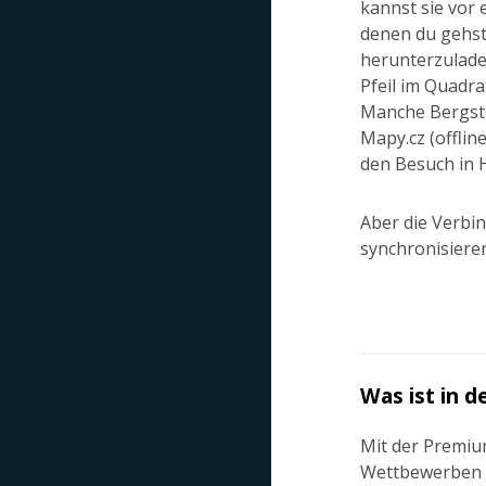
kannst sie vor 
denen du gehst.
herunterzuladen
Pfeil im Quadrat
Manche Bergstei
Mapy.cz (offlin
den Besuch in 
Aber die Verbin
synchronisieren
Was ist in 
Mit der Premiu
Wettbewerben au