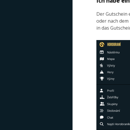
Ich habe ein
Der Gutschein e
oder nach dem 
in das Gutschei