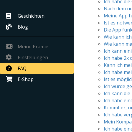
Ich habe die 
Nach dem neu
Meine App fu
Geschichten
Ist es notwe
Blog
Die App funk
Wie kann ic
Wie kann ma
Meine Prämie
Ich kann eini
Einstellungen
Ich habe 2x 
Kann ich mei
FAQ
Ich habe mei
E-Shop
Ist es möglic
Ich würde g
Ich kann die
Ich habe ein
Kommt er, um
Ich habe ver
Mein Kompass
Ich habe ein