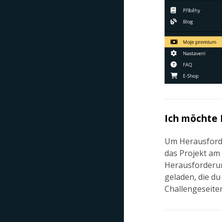
Ich möchte 
Um Herausford
das Projekt am 
Herausforderun
geladen, die du
Challengeseiten