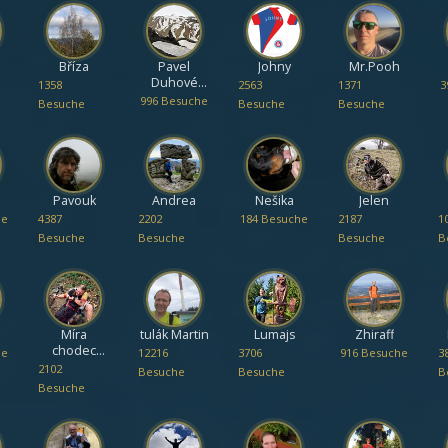
Bříza
Pavel
Johny
Mr.Pooh
Duhové
1358
2563
1371
3
hory
996 Besuche
Besuche
Besuche
Besuche
Pavouk
Andrea
Nešika
Jelen
he
4387
2202
184 Besuche
2187
1
Besuche
Besuche
Besuche
B
Míra
tulák Martin
Lumajs
Zhiraff
chodec
he
12216
3706
916 Besuche
3
Liberec
2102
Besuche
Besuche
B
Besuche