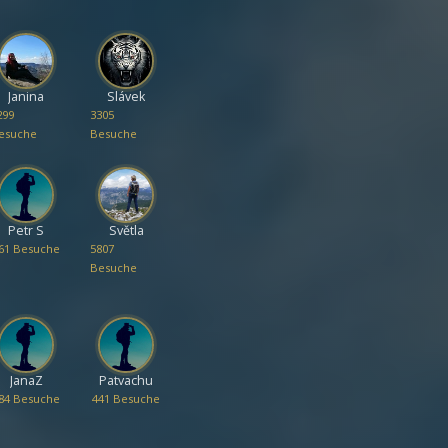
Janina
Slávek
299
3305
esuche
Besuche
Petr S
Světla
61 Besuche
5807
Besuche
JanaZ
Patvachu
84 Besuche
441 Besuche