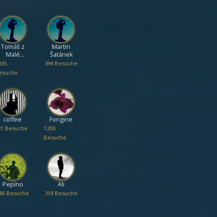
Tomáš z
Martin
Malé
Šatánek
Paseky
035
394 Besuche
esuche
coffee
Fongine
81 Besuche
1200
Besuche
Pepíno
Ali
86 Besuche
314 Besuche