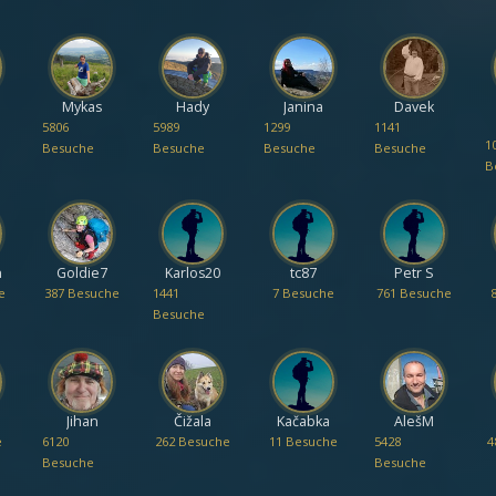
Mykas
Hady
Janina
Davek
5806
5989
1299
1141
1
Besuche
Besuche
Besuche
Besuche
B
n
Goldie7
Karlos20
tc87
Petr S
e
387 Besuche
1441
7 Besuche
761 Besuche
Besuche
Jihan
Čižala
Kačabka
AlešM
e
6120
262 Besuche
11 Besuche
5428
4
Besuche
Besuche