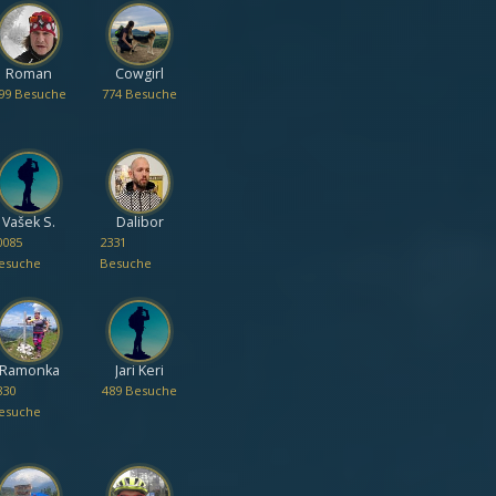
Roman
Cowgirl
99 Besuche
774 Besuche
Vašek S.
Dalibor
0085
2331
esuche
Besuche
Ramonka
Jari Keri
830
489 Besuche
esuche