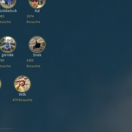
Goldielock
Ital
883
2074
esuche
Besuche
Jjiirriikk
šnek
780
4305
esuche
Besuche
Willi
479 Besuche