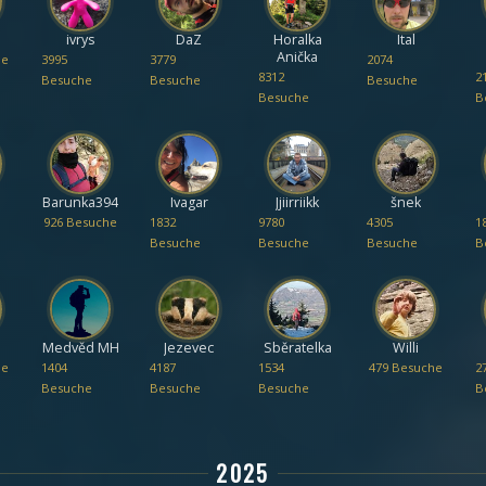
ivrys
DaZ
Horalka
Ital
Anička
he
3995
3779
2074
8312
2
Besuche
Besuche
Besuche
Besuche
B
Barunka394
Ivagar
Jjiirriikk
šnek
926 Besuche
1832
9780
4305
1
Besuche
Besuche
Besuche
B
Medvěd MH
Jezevec
Sběratelka
Willi
he
1404
4187
1534
479 Besuche
2
Besuche
Besuche
Besuche
B
2025