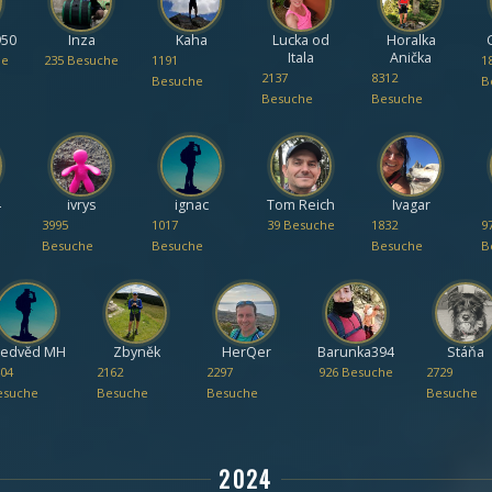
950
Inza
Kaha
Lucka od
Horalka
Itala
Anička
he
235 Besuche
1191
1
2137
8312
Besuche
B
Besuche
Besuche
4
ivrys
ignac
Tom Reich
Ivagar
3995
1017
39 Besuche
1832
9
Besuche
Besuche
Besuche
B
edvěd MH
Zbyněk
HerQer
Barunka394
Stáňa
404
2162
2297
926 Besuche
2729
esuche
Besuche
Besuche
Besuche
2024