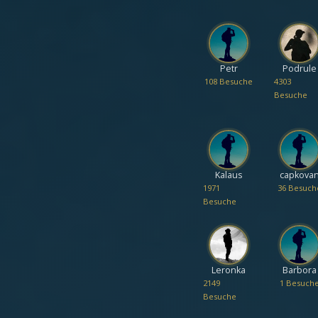
Petr
Podrule
108 Besuche
4303
Besuche
Kalaus
capkova
1971
36 Besuch
Besuche
Leronka
Barbora
2149
1 Besuch
Besuche