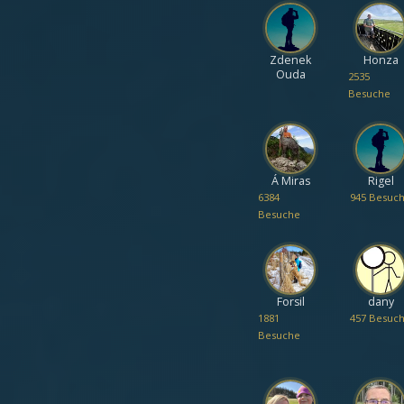
Zdenek
Honza
Ouda
2535
Besuche
Á Miras
Rigel
6384
945 Besuc
Besuche
Forsil
dany
1881
457 Besuc
Besuche