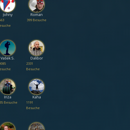
Johny
Roman
563
399 Besuche
esuche
Vašek S.
Dalibor
0085
2331
esuche
Besuche
Inza
Kaha
35 Besuche
1191
Besuche