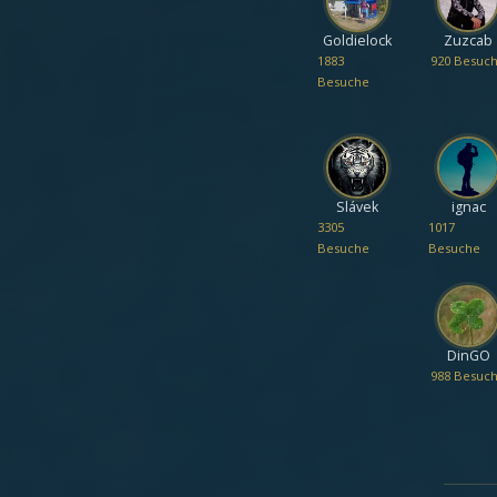
Goldielock
Zuzcab
1883
920 Besuc
Besuche
Slávek
ignac
3305
1017
Besuche
Besuche
DinGO
988 Besuc