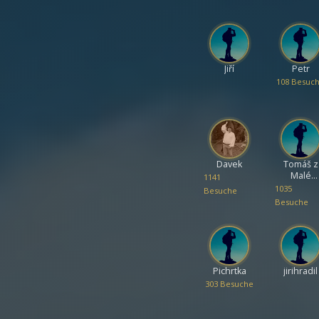
Jiří
Petr
108 Besuc
Davek
Tomáš z
Malé
1141
Paseky
1035
Besuche
Besuche
Pichrtka
jirihradil
303 Besuche