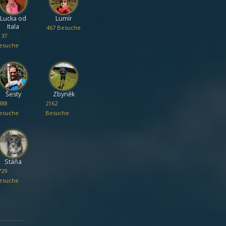
Lucka od
Lumír
Itala
467 Besuche
137
esuche
Šesty
Zbyněk
888
2162
esuche
Besuche
Stáňa
729
esuche