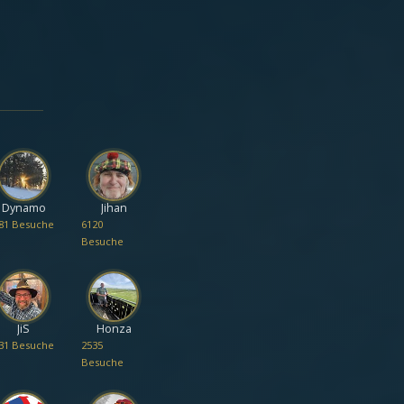
Dynamo
Jihan
81 Besuche
6120
Besuche
JiS
Honza
31 Besuche
2535
Besuche