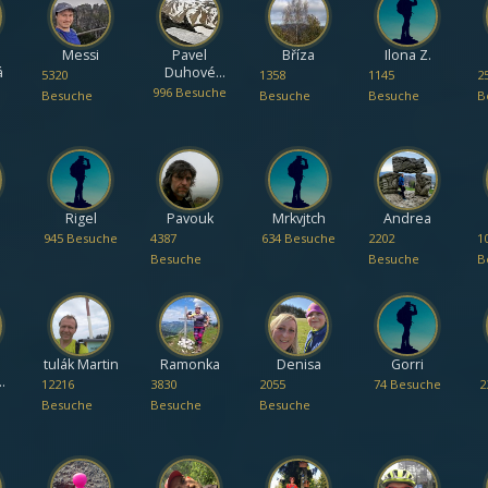
Messi
Pavel
Bříza
Ilona Z.
á
Duhové
5320
1358
1145
2
hory
996 Besuche
Besuche
Besuche
Besuche
B
Rigel
Pavouk
Mrkvjtch
Andrea
945 Besuche
4387
634 Besuche
2202
1
Besuche
Besuche
B
tulák Martin
Ramonka
Denisa
Gorri
12216
3830
2055
74 Besuche
2
Besuche
Besuche
Besuche