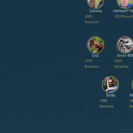
Denisa
Herbert*1
2055
822 Besuc
Besuche
DaZ
Error 40
3779
4250
Besuche
Besuche
Šesty
M
1888
1
Besuche
B