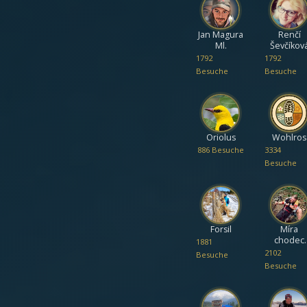
Jan Magura
Renčí
Ml.
Ševčíkov
1792
1792
Besuche
Besuche
Oriolus
Wohlros
886 Besuche
3334
Besuche
Forsil
Míra
chodec
1881
Liberec
2102
Besuche
Besuche