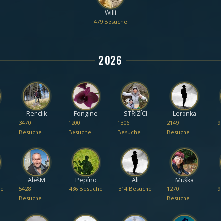
Willi
479 Besuche
2026
Renclik
Fongine
STŘIŽÍCI
Leronka
3470
1200
1306
2149
9
Besuche
Besuche
Besuche
Besuche
AlešM
Pepíno
Ali
Muška
he
5428
486 Besuche
314 Besuche
1270
9
Besuche
Besuche