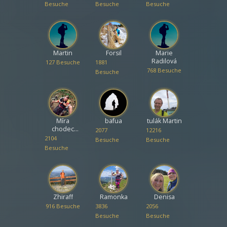
Besuche
Besuche
Besuche
Martin
Forsil
Marie
Radilová
127 Besuche
1881
768 Besuche
Besuche
Míra
bafua
tulák Martin
chodec
2077
12216
Liberec
2104
Besuche
Besuche
Besuche
Zhiraff
Ramonka
Denisa
916 Besuche
3836
2056
Besuche
Besuche