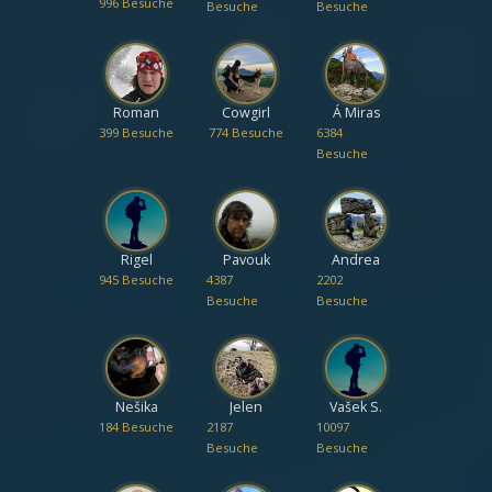
hory
996 Besuche
Besuche
Besuche
Roman
Cowgirl
Á Miras
399 Besuche
774 Besuche
6384
Besuche
Rigel
Pavouk
Andrea
945 Besuche
4387
2202
Besuche
Besuche
Nešika
Jelen
Vašek S.
184 Besuche
2187
10097
Besuche
Besuche