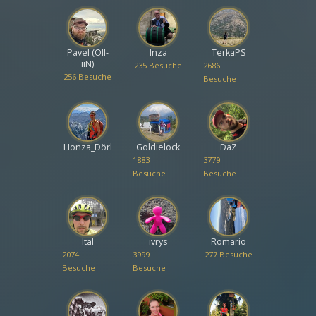
Pavel (Oll-
Inza
TerkaPS
iiN)
235 Besuche
2686
256 Besuche
Besuche
Honza_Dörl
Goldielock
DaZ
1883
3779
Besuche
Besuche
Ital
ivrys
Romario
2074
3999
277 Besuche
Besuche
Besuche