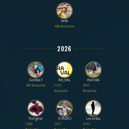
Willi
480 Besuche
2026
Goldie7
RA_VAL
Renclik
387 Besuche
1123
3471
Besuche
Besuche
Fongine
STŘIŽÍCI
Leronka
1200
1311
2151