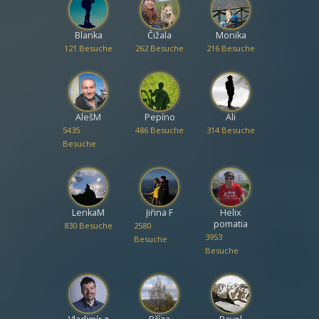
Blanka
Čižala
Monika
121 Besuche
262 Besuche
216 Besuche
AlešM
Pepíno
Ali
5435
486 Besuche
314 Besuche
Besuche
LenkaM
Jiřina F
Helix
pomatia
830 Besuche
2580
3953
Besuche
Besuche