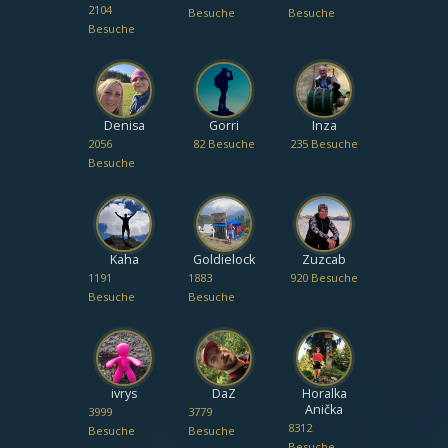
Liberec
2104
Besuche
Besuche
Besuche
Denisa
Gorri
Inza
2056
82 Besuche
235 Besuche
Besuche
Kaha
Goldielock
Zuzcab
1191
1883
920 Besuche
Besuche
Besuche
ivrys
DaZ
Horalka
Anička
3999
3779
8312
Besuche
Besuche
Besuche