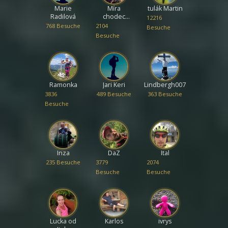
Marie
Míra
tulák Martin
Radilová
chodec
12216
Liberec
768 Besuche
2104
Besuche
Besuche
Ramonka
Jari Keri
Lindbergh007
3836
489 Besuche
363 Besuche
Besuche
Inza
DaZ
Ital
235 Besuche
3779
2074
Besuche
Besuche
Lucka od
Karlos
ivrys