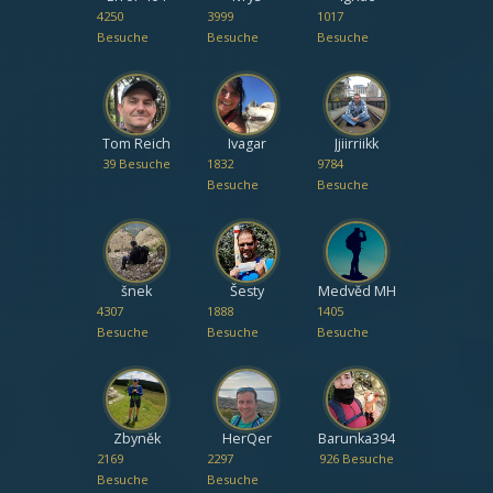
4250
3999
1017
Besuche
Besuche
Besuche
Tom Reich
Ivagar
Jjiirriikk
39 Besuche
1832
9784
Besuche
Besuche
šnek
Šesty
Medvěd MH
4307
1888
1405
Besuche
Besuche
Besuche
Zbyněk
HerQer
Barunka394
2169
2297
926 Besuche
Besuche
Besuche