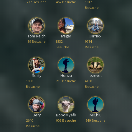
277 Besuche
467 Besuche
1017
Besuche
Tom Reich
Ivagar
Jjiirriikk
39 Besuche
1832
9784
Besuche
Besuche
Šesty
Honza
Jezevec
1888
215 Besuche
4188
Besuche
Besuche
Bery
BoboMyšák
MiChlu
2640
905 Besuche
649 Besuche
Besuche