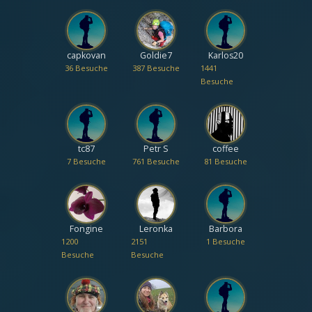
capkovan
Goldie7
Karlos20
36 Besuche
387 Besuche
1441
Besuche
tc87
Petr S
coffee
7 Besuche
761 Besuche
81 Besuche
Fongine
Leronka
Barbora
1200
2151
1 Besuche
Besuche
Besuche