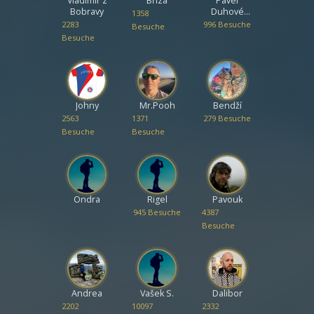
Vladimír z
Bříza
Pavel
Bobravy
Duhové
1358
hory
2283
996 Besuche
Besuche
Besuche
Johny
Mr.Pooh
Bendží
2563
1371
279 Besuche
Besuche
Besuche
Ondra
Rigel
Pavouk
945 Besuche
4387
Besuche
Andrea
Vašek S.
Dalibor
2202
10097
2332