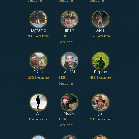
Besuche
Besuche
Besuche
Dynamo
Jihan
Alda
981 Besuche
6120
151 Besuche
Besuche
Čižala
AlešM
Pepíno
262 Besuche
5435
486 Besuche
Besuche
Ali
Muška
JiS
314 Besuche
1270
931 Besuche
Besuche