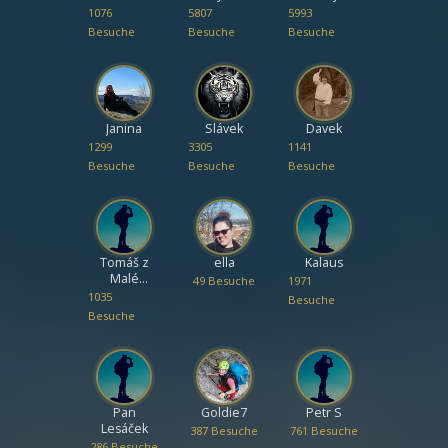
1076
5807
5993
Besuche
Besuche
Besuche
Janina
Slávek
Davek
1299
3305
1141
Besuche
Besuche
Besuche
Tomáš z
ella
Kalaus
Malé
49 Besuche
1971
Paseky
1035
Besuche
Besuche
Pan
Goldie7
Petr S
Lesáček
387 Besuche
761 Besuche
286 Besuche