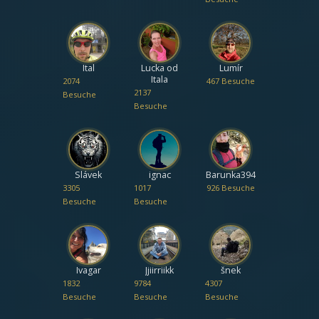
Ital
Lucka od
Lumír
Itala
2074
467 Besuche
2137
Besuche
Besuche
Slávek
ignac
Barunka394
3305
1017
926 Besuche
Besuche
Besuche
Ivagar
Jjiirriikk
šnek
1832
9784
4307
Besuche
Besuche
Besuche