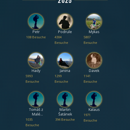
2025
Petr
Podrule
Mykas
108 Besuche
4304
5807
Besuche
Besuche
Hady
Janina
Davek
5993
1299
1141
Besuche
Besuche
Besuche
Tomáš z
Martin
Kalaus
Malé
Šatánek
1971
Paseky
1035
394 Besuche
Besuche
Besuche