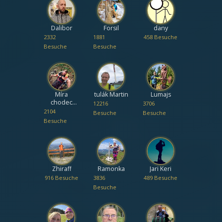
Dalibor
Forsil
dany
2332
1881
458 Besuche
Besuche
Besuche
Míra
tulák Martin
Lumajs
chodec
12216
3706
Liberec
2104
Besuche
Besuche
Besuche
Zhiraff
Ramonka
Jari Keri
916 Besuche
3836
489 Besuche
Besuche