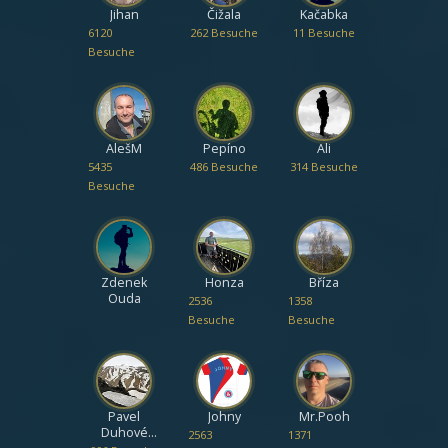
Jihan
Čižala
Kačabka
6120
262 Besuche
11 Besuche
Besuche
AlešM
Pepíno
Ali
5435
486 Besuche
314 Besuche
Besuche
Zdenek
Honza
Bříza
Ouda
2536
1358
Besuche
Besuche
Pavel
Johny
Mr.Pooh
Duhové
2563
1371