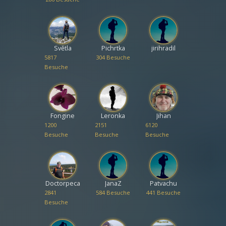
Světla
Pichrtka
jirihradil
5817
304 Besuche
Besuche
Fongine
Leronka
Jihan
1200
2151
6120
Besuche
Besuche
Besuche
Doctorpeca
JanaZ
Patvachu
2841
584 Besuche
441 Besuche
Besuche