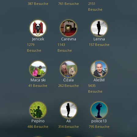
387 Besuche
761 Besuche
2151
Besuche
Jencek
Carevna
Lenna
1279
1143
157 Besuche
Besuche
Besuche
Maca ski
Čižala
AlešM
41 Besuche
262 Besuche
5435
Besuche
Pepíno
Ali
police13
486 Besuche
314 Besuche
795 Besuche