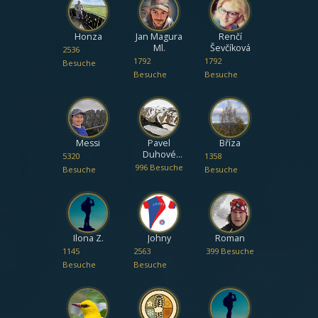
Honza
Jan Magura
Renčí
Ml.
Ševčíková
2536
1792
1792
Besuche
Besuche
Besuche
Messi
Pavel
Bříza
Duhové
5320
1358
hory
996 Besuche
Besuche
Besuche
Ilona Z.
Johny
Roman
1145
2563
399 Besuche
Besuche
Besuche