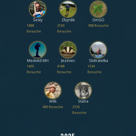
Šesty
Zbyněk
DinGO
1888
2169
988 Besuche
Besuche
Besuche
Medvěd MH
Jezevec
Sběratelka
1405
4188
1534
Besuche
Besuche
Besuche
Willi
Stáňa
480 Besuche
2729
Besuche