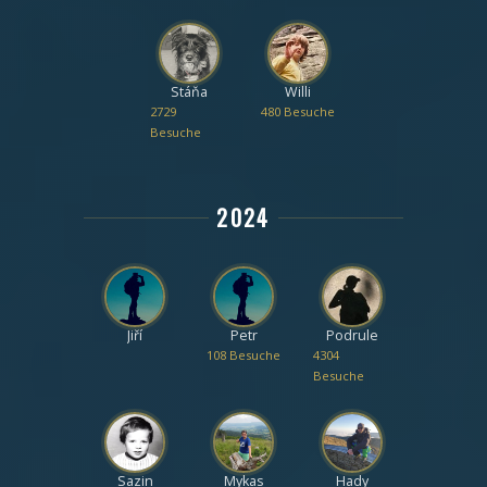
Stáňa
Willi
2729
480 Besuche
Besuche
2024
Jiří
Petr
Podrule
108 Besuche
4304
Besuche
Sazin
Mykas
Hady