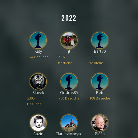
2022
Katy
jt
Bart70
174 Besuche
2197
1683
Besuche
Besuche
Slávek
Ondras85
Petr
3305
730 Besuche
108 Besuche
Besuche
Sazin
ClarissaMaryse
Pléša