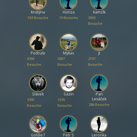
Kristýna
Honza
Kamzík
933 Besuche
19 Besuche
3003
Besuche
Podrule
Mykas
jt
4304
5807
2197
Besuche
Besuche
Besuche
Slávek
Sazin
Pan
Lesáček
3305
1076
286 Besuche
Besuche
Besuche
Goldie7
Petr S
Leronka