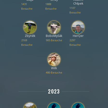
Chlpek
1431
1888
1107
Besuche
Besuche
Besuche
Zbyněk
BoboMyšák
HerQer
2169
905 Besuche
2297
Besuche
Besuche
Willi
480 Besuche
2023