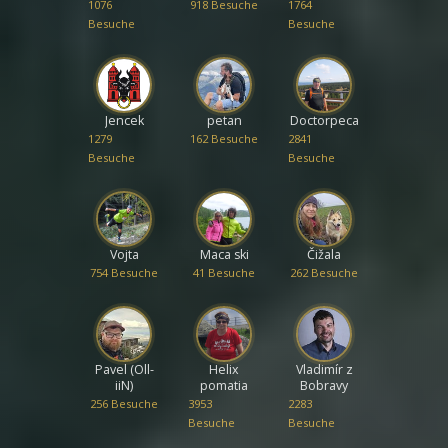
1076
918 Besuche
1764
Besuche
Besuche
Jencek
petan
Doctorpeca
1279
162 Besuche
2841
Besuche
Besuche
Vojta
Maca ski
Čižala
754 Besuche
41 Besuche
262 Besuche
Pavel (Oll-
Helix
Vladimír z
iiN)
pomatia
Bobravy
256 Besuche
3953
2283
Besuche
Besuche