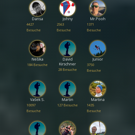
Dansa
Johny
Mr.Pooh
4427
2563
1371
Besuche
Besuche
Besuche
Nešika
David
Junior
Kirschner
184 Besuche
3750
28 Besuche
Besuche
Vašek S.
Martin
Martina
10097
127 Besuche
1435
Besuche
Besuche