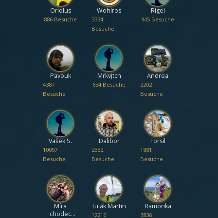
Oriolus
Wohlros
Rigel
886 Besuche
3334
945 Besuche
Besuche
Pavouk
Mrkvjtch
Andrea
4387
634 Besuche
2202
Besuche
Besuche
Vašek S.
Dalibor
Forsil
10097
2332
1881
Besuche
Besuche
Besuche
Míra
tulák Martin
Ramonka
chodec
12216
3836