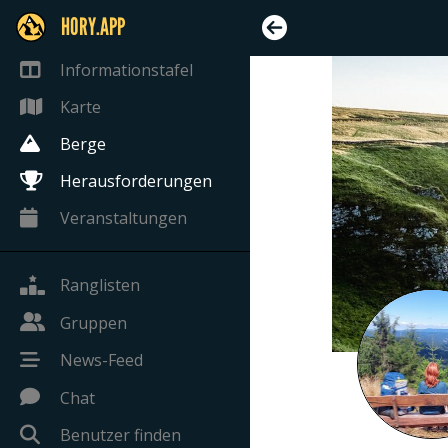
HORY.APP
Informationstafel
Karte
Berge
Herausforderungen
Veranstaltungen
Ranglisten
Gruppen
News-Feed
Chat
Benutzer finden