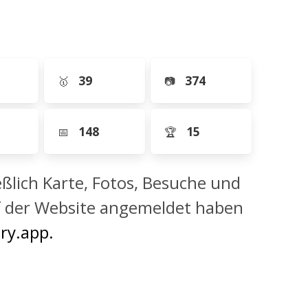
39
374
🥇
📷
148
15
📅
🏆
eßlich Karte, Fotos, Besuche und
uf der Website angemeldet haben
ry.app.