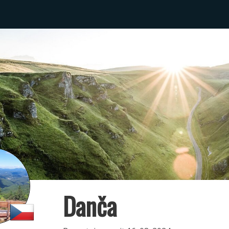
Danča