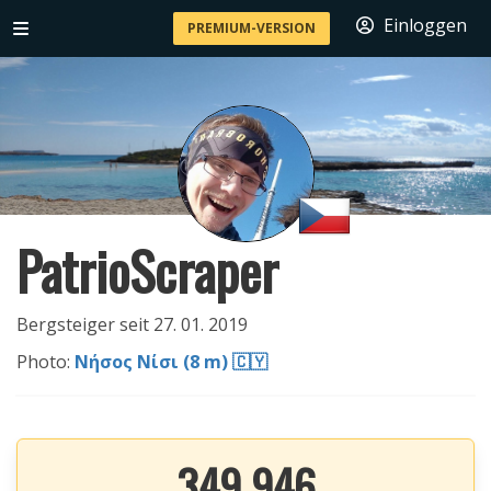
Einloggen
PREMIUM-VERSION
PatrioScraper
Bergsteiger seit 27. 01. 2019
Photo:
Νήσος Νίσι (8 m) 🇨🇾
349 946