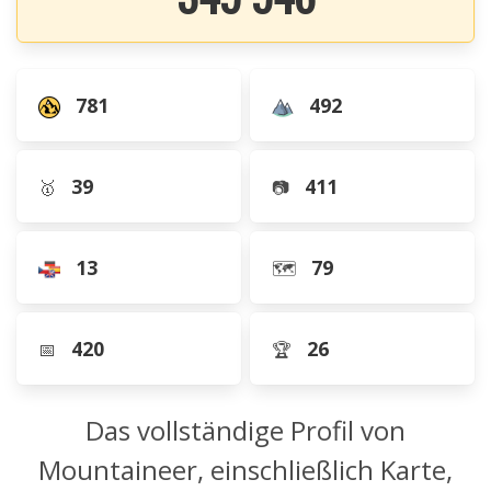
781
492
39
411
🥇
📷
13
79
🗺️
420
26
📅
🏆
Das vollständige Profil von
Mountaineer, einschließlich Karte,