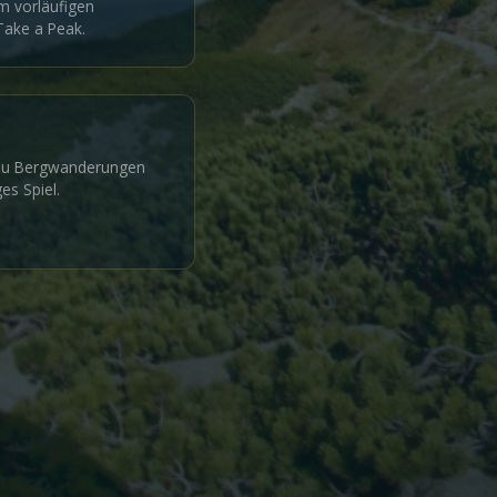
m vorläufigen
ake a Peak.
 zu Bergwanderungen
es Spiel.