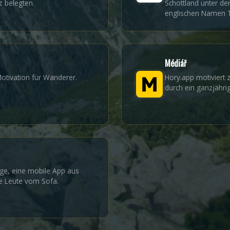
tz belegten.
Schottland unter de
englischen Namen T
Médiář
Motivation für Wanderer.
Hory.app motiviert
durch ein ganzjährig
rge, eine mobile App aus
ie Leute vom Sofa.