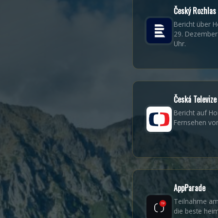
Český Rozhlas
Bericht über 
29. Dezember
Uhr.
Česká Televize
Bericht auf Ho
Fernsehen vom 
AppParade
Teilnahme am
die beste hei