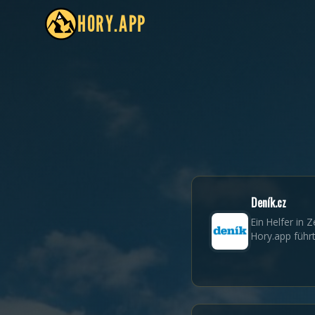
HORY.APP
Deník.cz
Ein Helfer in 
Hory.app führt