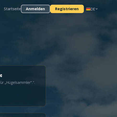
Startseite
Anmelden
Registrieren
DE
ec
für „Hügelsammler“.".