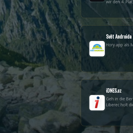
wir den 4. Pla
Svět Androida
Hory.app als 
iDNES.cz
Geh in die Be
Liberec holt d