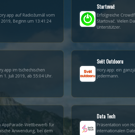
Startovač
Hory.app auf Radiožurnál vom
Erfolgreiche Crowd
 2019, Beginn um 13:41:24
Startovač. Vielen D
Unterstützer.
Svět Outdooru
ry.app im tschechischen
Hory.app: ein ganzj
1. Juli 2019, ab 55:04 Uhr.
jedermann.
Data Tech
 AppParade-Wettbewerb für
Präsentation von Ho
mische Anwendung, bei dem
internationalen Dat