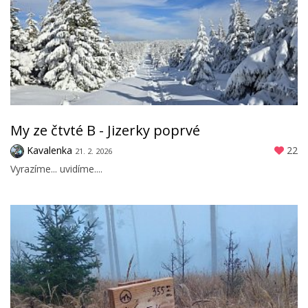
My ze čtvté B - Jizerky poprvé
Kavalenka
22
21. 2. 2026
Vyrazíme... uvidíme....