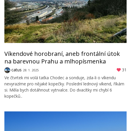
Víkendové horobraní, aneb frontální útok
na barevnou Prahu a mlhopísmenka
catus
31
28. 1. 2025
Ve čtvrtek mi volá taťka Chodec a sonduje, zda-li o víkendu
nevyrazíme pro nějaké kopečky. Poslední lednový víkend, říkám
si. Měla bych dotáhnout vytrvalce. Do dvacítky mi chybí 6
kopečků..