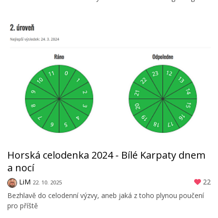
Horská celodenka 2024 - Bílé Karpaty dnem
a nocí
LiM
22
22. 10. 2025
Bezhlavě do celodenní výzvy, aneb jaká z toho plynou poučení
pro příště