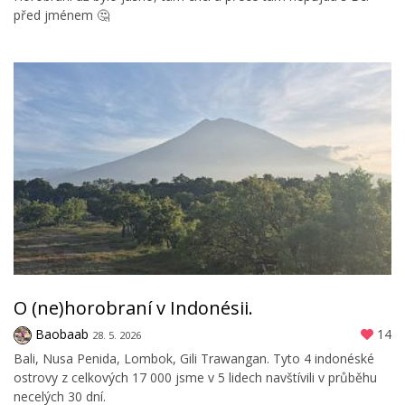
před jménem 🤔
O (ne)horobraní v Indonésii.
Baobaab
14
28. 5. 2026
Bali, Nusa Penida, Lombok, Gili Trawangan. Tyto 4 indonéské
ostrovy z celkových 17 000 jsme v 5 lidech navštívili v průběhu
necelých 30 dní.