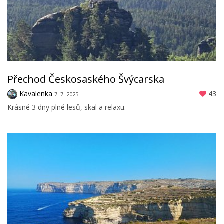
Přechod Českosaského Švýcarska
Kavalenka
43
7. 7. 2025
Krásné 3 dny plné lesů, skal a relaxu.