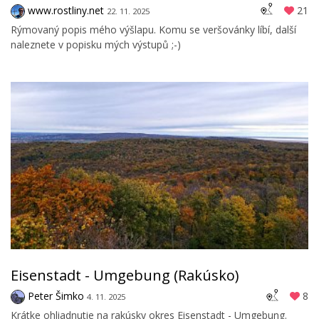
www.rostliny.net
21
22. 11. 2025
Rýmovaný popis mého výšlapu. Komu se veršovánky líbí, další
naleznete v popisku mých výstupů ;-)
Eisenstadt - Umgebung (Rakúsko)
Peter Šimko
8
4. 11. 2025
Krátke ohliadnutie na rakúsky okres Eisenstadt - Umgebung.