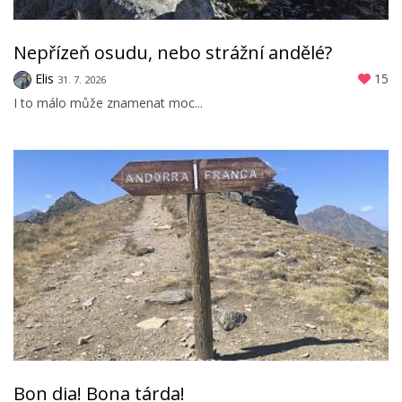
Nepřízeň osudu, nebo strážní andělé?
Elis
15
31. 7. 2026
I to málo může znamenat moc...
Bon dia! Bona tárda!