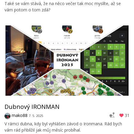
Také se vám stává, že na něco večer tak moc myslíte, až se
vám potom o tom zdá?
Dubnový IRONMAN
mako88
31
7. 5. 2025
V rámci dubna, kdy byl vyhlášen závod o Ironmana. Rád bych
vám rád přiblížil jak můj měsíc probíhal.