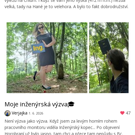
vylezu na Chlum. I když se vám jeho výška (412 m n.m.) nezdá
velká, tady na Hané je to velehora. A bylo to fakt dobrodružství.
Moje inženýrská výzva🎓
Verjajka
47
1. 6. 2026
Není výzva jako výzva. Když jsem za levým horním rohem
pracovního monitoru viděla Inženýrský kopec... Po objevení
Horobraní už bylo jasno, tam chci a přece tam nepůjdu s Bc.