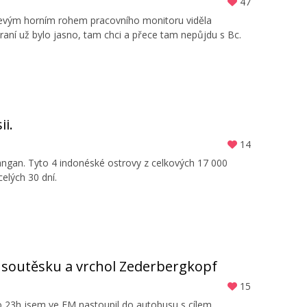
47
 levým horním rohem pracovního monitoru viděla
raní už bylo jasno, tam chci a přece tam nepůjdu s Bc.
ii.
14
angan. Tyto 4 indonéské ostrovy z celkových 17 000
celých 30 dní.
u soutěsku a vrchol Zederbergkopf
15
 Po 23h jsem ve FM nastoupil do autobusu s cílem