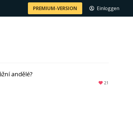
PREMIUM-VERSION
Einloggen
ážní andělé?
21