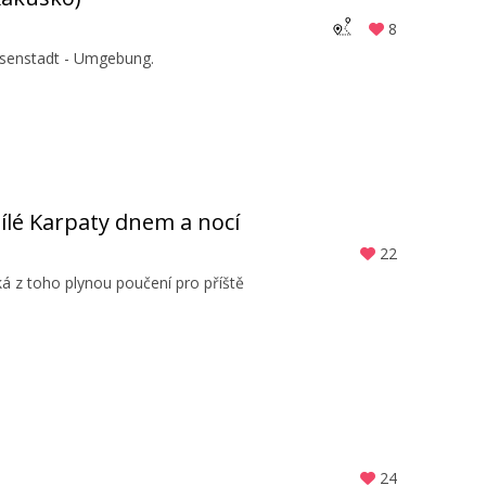
8
Eisenstadt - Umgebung.
ílé Karpaty dnem a nocí
22
á z toho plynou poučení pro příště
24