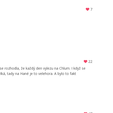
7
22
 se rozhodla, že každý den vylezu na Chlum. I když se
ká, tady na Hané je to velehora. A bylo to fakt