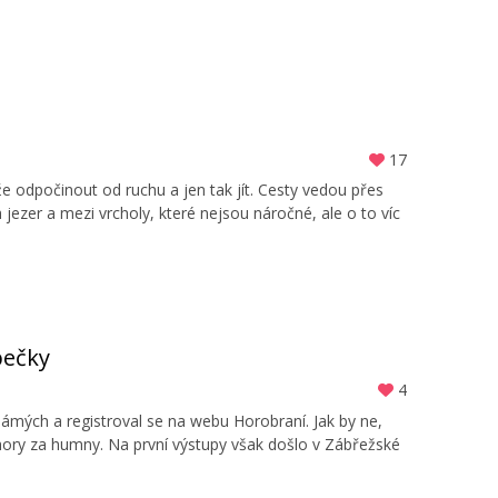
17
ůže odpočinout od ruchu a jen tak jít. Cesty vedou přes
ezer a mezi vrcholy, které nejsou náročné, ale o to víc
pečky
4
mých a registroval se na webu Horobraní. Jak by ne,
 hory za humny. Na první výstupy však došlo v Zábřežské