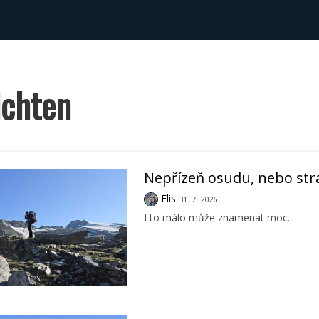
ichten
Nepřízeň osudu, nebo str
Elis
31. 7. 2026
I to málo může znamenat moc...