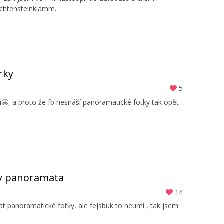
ichtensteinklamm.
rky
5
idí🤩, a proto že fb nesnáší panoramatické fotky tak opět
 ty panoramata
14
t panoramatické fotky, ale fejsbuk to neumí , tak jsem