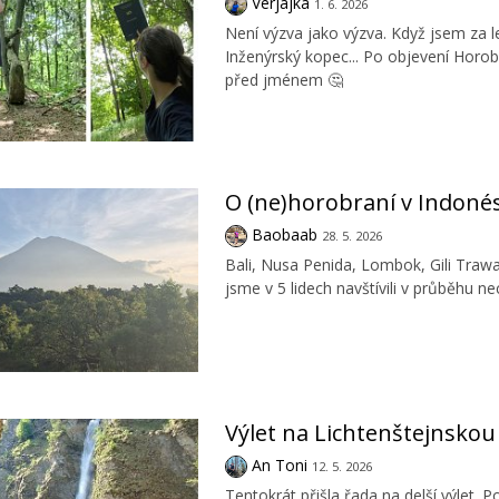
Verjajka
1. 6. 2026
Není výzva jako výzva. Když jsem za
Inženýrský kopec... Po objevení Horob
před jménem 🤔
O (ne)horobraní v Indonés
Baobaab
28. 5. 2026
Bali, Nusa Penida, Lombok, Gili Traw
jsme v 5 lidech navštívili v průběhu ne
Výlet na Lichtenštejnsko
An Toni
12. 5. 2026
Tentokrát přišla řada na delší výlet.