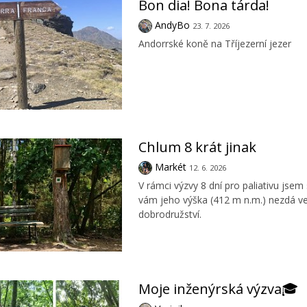
Bon dia! Bona tárda!
AndyBo
23. 7. 2026
Andorrské koně na Tříjezerní jezer
Chlum 8 krát jinak
Markét
12. 6. 2026
V rámci výzvy 8 dní pro paliativu jsem
vám jeho výška (412 m n.m.) nezdá vel
dobrodružství.
Moje inženýrská výzva🎓