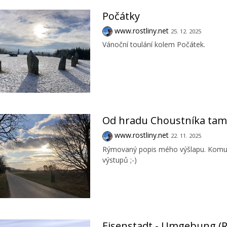
Počátky
www.rostliny.net
25. 12. 2025
Vánoční toulání kolem Počátek.
Od hradu Choustníka tam
www.rostliny.net
22. 11. 2025
Rýmovaný popis mého výšlapu. Komu se
výstupů ;-)
Eisenstadt - Umgebung (