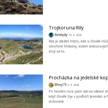
Trojkoruna Rily
Beskydy
10. 4. 2026
Rila je ideální místo, kde si člověk m
otevřené hřebeny, kolem ledovcových j
stojí za to..
Procházka na jedelské ko
Bhoy73
6. 4. 2026
Po Novém roce jsem dal na vábení zná
když člověk žije v podhůří Jeseníků a
vrchovině.