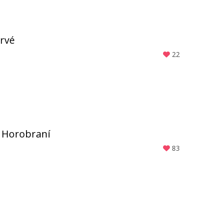
prvé
22
 Horobraní
83