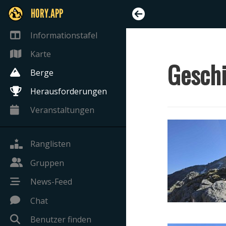
HORY.APP
Informationstafel
Karte
Gesch
Berge
Herausforderungen
Veranstaltungen
Ranglisten
Gruppen
News-Feed
Chat
Benutzer finden