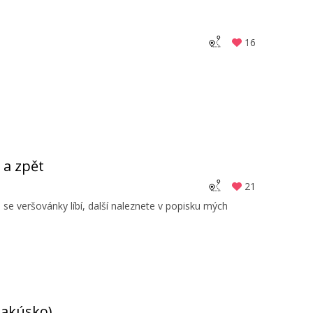
16
 a zpět
21
 veršovánky líbí, další naleznete v popisku mých
Rakúsko)