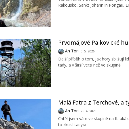
Rakousko, Sankt Johann in Pongau, L
Prvomájové Palkovické hů
An Toni
3. 5. 2026
Další příběh o tom, jak hory sbližují l
tady, a v širší verzi než ve skupině.
Malá Fatra z Terchové, a
An Toni
26. 4. 2026
Chtěl jsem vám ve skupině na fb ukáza
to zkusil tady☺️.