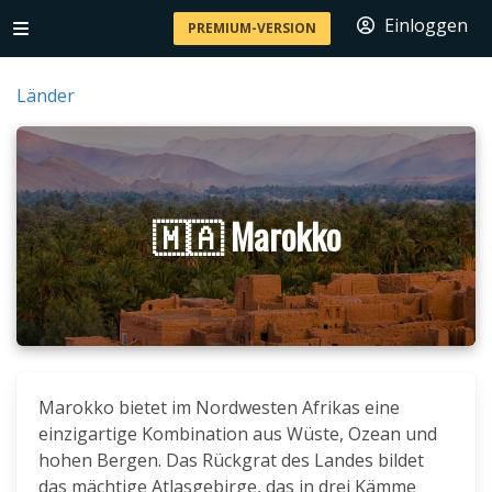
Einloggen
PREMIUM-VERSION
Länder
🇲🇦 Marokko
Marokko bietet im Nordwesten Afrikas eine
einzigartige Kombination aus Wüste, Ozean und
hohen Bergen. Das Rückgrat des Landes bildet
das mächtige Atlasgebirge, das in drei Kämme