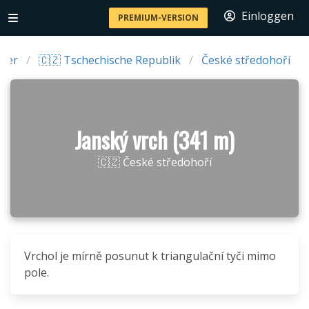
Einloggen
PREMIUM-VERSION
der
🇨🇿 Tschechische Republik
České středohoří
Janský vrch (341 m)
🇨🇿 České středohoří
Vrchol je mírně posunut k triangulační tyči mimo
pole.