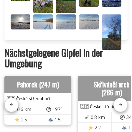
Nächstgelegene Gipfel in der
Umgebung
Pahorek (247 m)
Skřivánčí vrch
(286 m)
🇨🇿 České středohoří
🇨🇿 České středohoří
0.6 km
197°
0.8 km
34
2.5
1.5
2.2
1