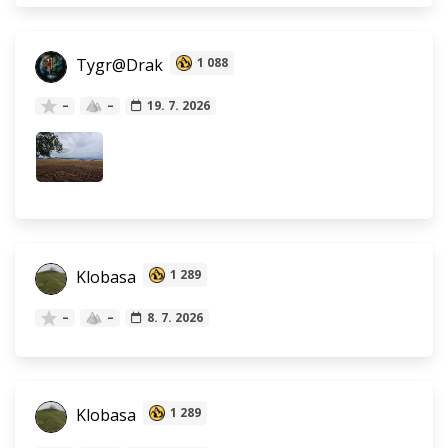
Tygr@Drak
1 088
–
–
19. 7. 2026
Klobasa
1 289
–
–
8. 7. 2026
Klobasa
1 289