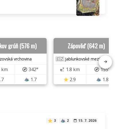
kov grúň (576 m)
Zápověď (642 m)
zovská vrchovina
🇨🇿 Jablunkovské mezihoří
8 km
342°
1.8 km
155°
.7
1.7
2.9
1.8
3
2
15. 7. 2026