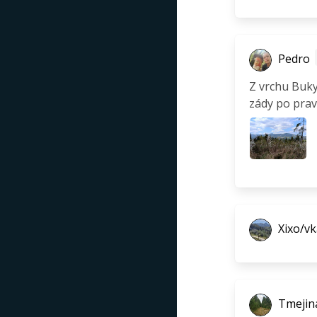
Pedro
Z vrchu Buky
zády po prav
Xixo/vk
Tmejin