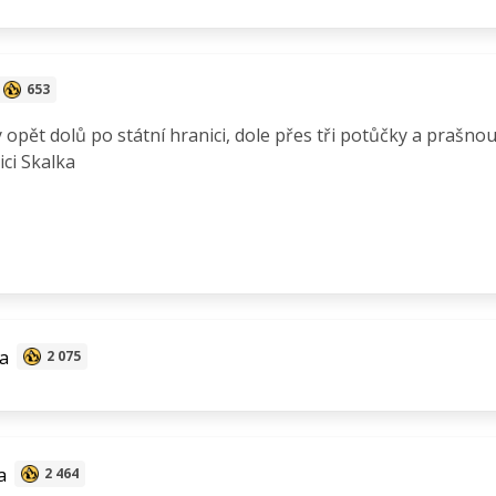
653
 opět dolů po státní hranici, dole přes tři potůčky a prašno
ici Skalka
a
2 075
a
2 464