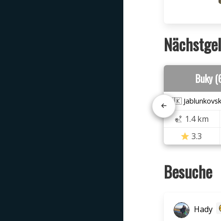
Nächstgel
Buky (
🇸🇰 Jablunkovs
1.4 km
3.3
Besuche
Hady