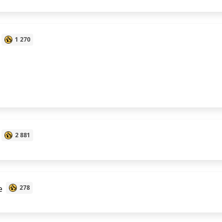
1 270
2 881
e
278