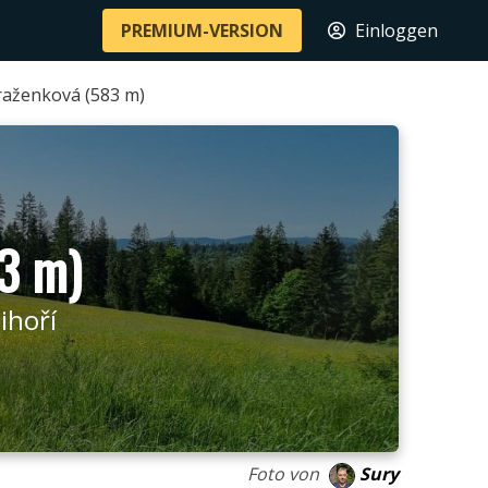
PREMIUM-VERSION
Einloggen
raženková (583 m)
3 m)
ihoří
Foto von
Sury