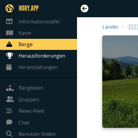
HORY.APP
Informationstafel
Länder
🇨🇿
Karte
Berge
Herausforderungen
Veranstaltungen
Ranglisten
Gruppen
News-Feed
Chat
Benutzer finden