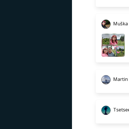
Muška
Martin
Tsetse