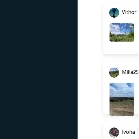
Vithor
Milla25
Ivona