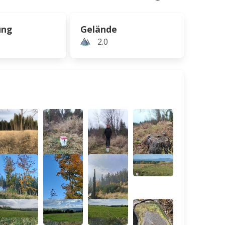
ung
Gelände
2.0