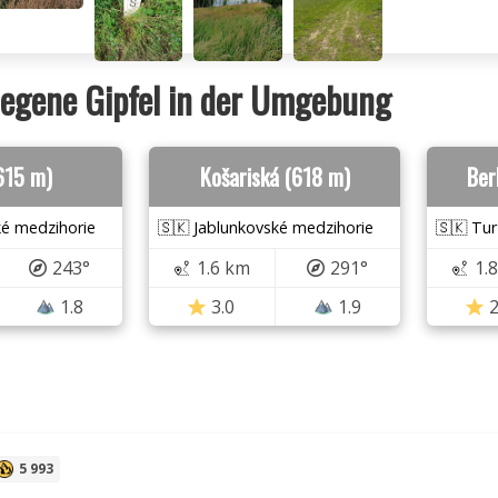
egene Gipfel in der Umgebung
615 m)
Košariská (618 m)
Ber
ké medzihorie
🇸🇰 Jablunkovské medzihorie
🇸🇰 Tur
243°
1.6 km
291°
1.
1.8
3.0
1.9
2
5 993