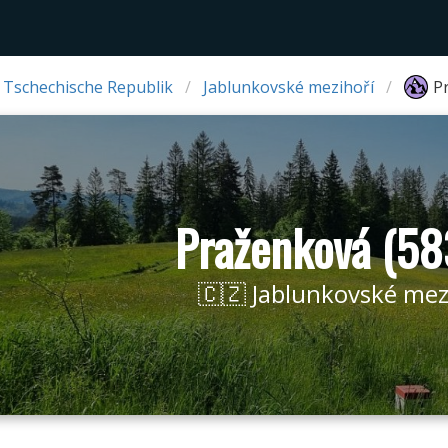
 Tschechische Republik
Jablunkovské mezihoří
P
Praženková (58
🇨🇿 Jablunkovské mez