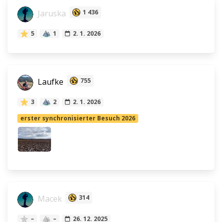
Jaruska
1 436
5
1
2. 1. 2026
Laufke
755
3
2
2. 1. 2026
erster synchronisierter Besuch 2026
Macek
314
–
–
26. 12. 2025