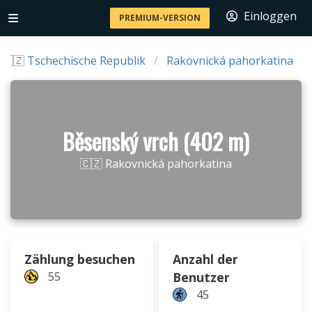
Einloggen
PREMIUM-VERSION
🇨🇿 Tschechische Republik
Rakovnická pahorkatina
Běsenský vrch (402 m)
🇨🇿 Rakovnická pahorkatina
Zählung besuchen
Anzahl der
55
Benutzer
45