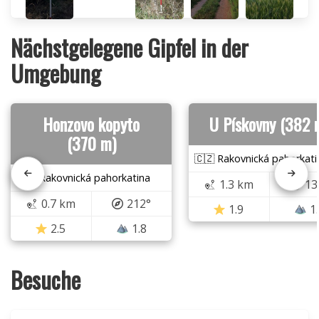
Nächstgelegene Gipfel in der
Umgebung
Honzovo kopyto
U Pískovny (382 
(370 m)
🇨🇿 Rakovnická pahorkati
🇨🇿 Rakovnická pahorkatina
1.3 km
13
0.7 km
212°
1.9
1
2.5
1.8
Besuche