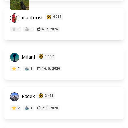
manturist
4 218
–
–
6. 7. 2026
MilanJ
1 112
1
1
16. 5. 2026
Radek
2 451
2
1
2. 1. 2026