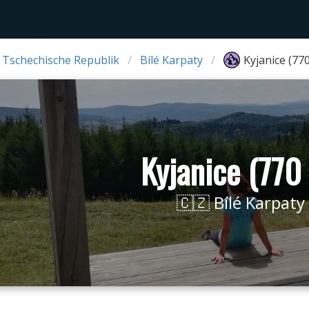
 Tschechische Republik
Bílé Karpaty
Kyjanice (77
Kyjanice (770
🇨🇿 Bílé Karpaty