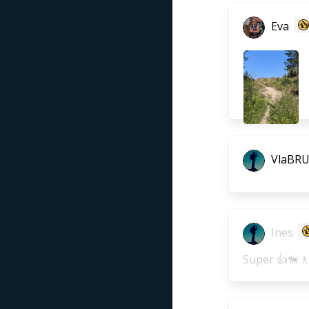
Eva
VlaBR
Ines
Super 👍🦮