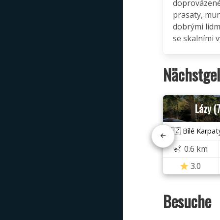
doprovázené
prasaty, mun
dobrými lid
se skalními 
Nächstgel
Lázy (
🇨🇿 Bílé Karpat
0.6 km
3.0
Besuche