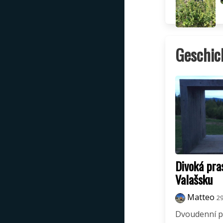
Geschic
Divoká pras
Valašsku
Matteo
29
Dvoudenní p