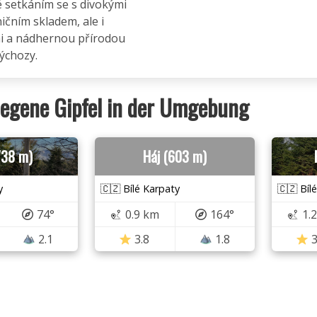
 setkáním se s divokými
ičním skladem, ale i
mi a nádhernou přírodou
výchozy.
egene Gipfel in der Umgebung
738 m)
Háj (603 m)
y
🇨🇿 Bílé Karpaty
🇨🇿 Bíl
74°
0.9 km
164°
1.
2.1
3.8
1.8
3