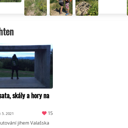
hten
ata, skály a hory na
15
. 5. 2021
utování jihem Valašska