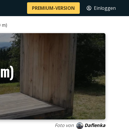
PREMIUM-VERSION
Einloggen
0 m)
 m)
Foto von
Daflenka