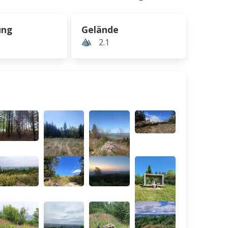
ung
Gelände
2.1