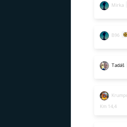
Mirka
B96
Tadáš
Krumpo
Km 14,4