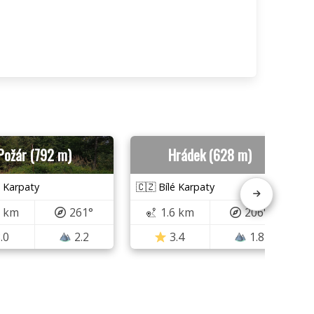
Požár (792 m)
Hrádek (628 m)
é Karpaty
🇨🇿 Bílé Karpaty
2 km
261°
1.6 km
206°
.0
2.2
3.4
1.8