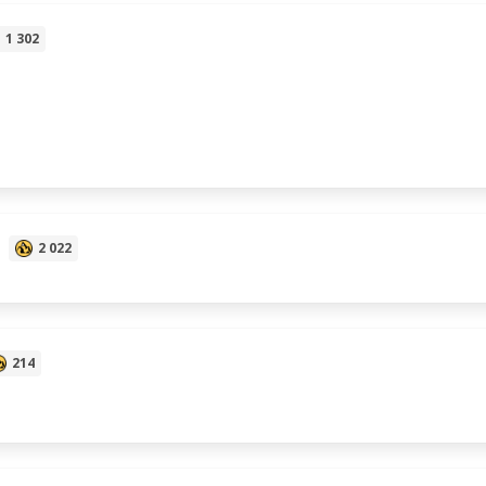
1 302
U
2 022
214
