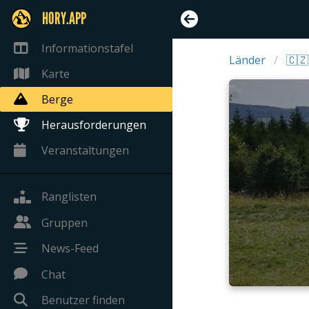
HORY.APP
Informationstafel
Länder
🇨🇿
Karte
Berge
Herausforderungen
Veranstaltungen
Ranglisten
Gruppen
News-Feed
Chat
Benutzer finden