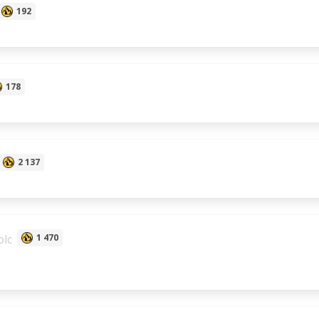
192
178
2 137
lc
1 470