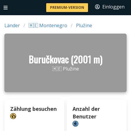
Einloggen
PREMIUM-VERSION
Länder
🇲🇪 Montenegro
Plužine
Buručkovac (2001 m)
🇲🇪 Plužine
Zählung besuchen
Anzahl der
Benutzer