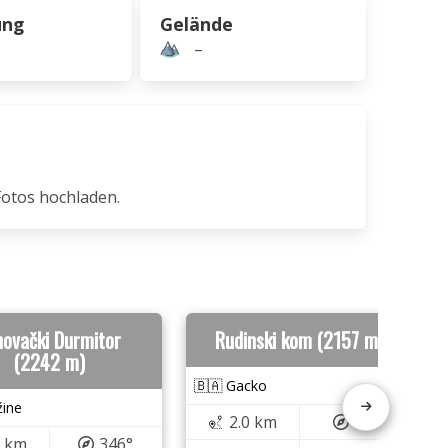
ung
Gelände
–
Fotos hochladen.
novački Durmitor
Rudinski kom (2157 m)
(2242 m)
🇧🇦 Gacko
žine
2.0 km
43°
7 km
346°