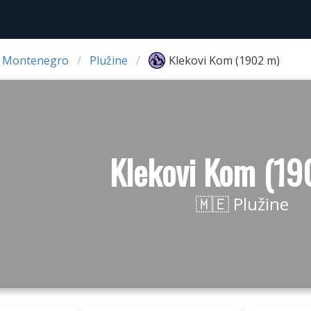
 Montenegro
Plužine
Klekovi Kom (1902 m)
Klekovi Kom (19
🇲🇪 Plužine