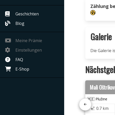
Zählung b
Geschichten
Blog
Galerie
Meine Prämie
Einstellungen
Die Galerie 
FAQ
Nächstgel
E-Shop
Mali Oštriko
🇲🇪 Plužine
0.7 km