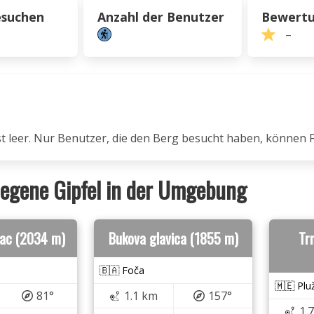
esuchen
Anzahl der Benutzer
Bewert
–
ist leer. Nur Benutzer, die den Berg besucht haben, können 
egene Gipfel in der Umgebung
vac (2034 m)
Bukova glavica (1855 m)
Tr
🇧🇦 Foča
🇲🇪 Plu
81°
1.1 km
157°
1.