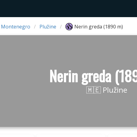
 Montenegro
Plužine
Nerin greda (1890 m)
Nerin greda (18
🇲🇪 Plužine