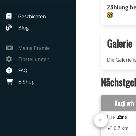
Zählung b
Geschichten
Blog
Galerie
Meine Prämie
Einstellungen
Die Galerie 
FAQ
Nächstgel
E-Shop
Kozji vrh
🇲🇪 Plužine
0.7 km