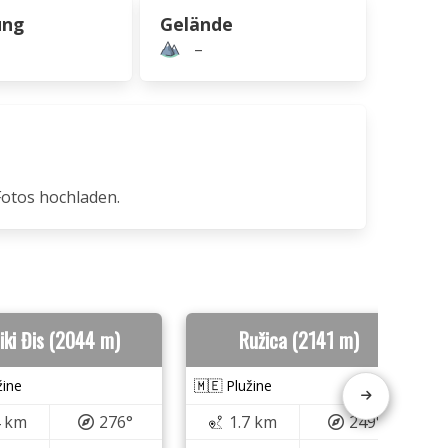
ung
Gelände
–
Fotos hochladen.
liki Đis (2044 m)
Ružica (2141 m)
žine
🇲🇪 Plužine
4 km
276°
1.7 km
249°