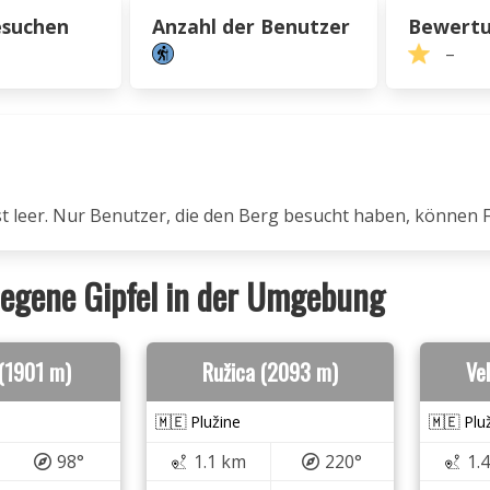
esuchen
Anzahl der Benutzer
Bewert
–
ist leer. Nur Benutzer, die den Berg besucht haben, können 
egene Gipfel in der Umgebung
 (1901 m)
Ružica (2093 m)
Ve
🇲🇪 Plužine
🇲🇪 Plu
98°
1.1 km
220°
1.