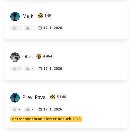
Majkl
149
–
–
17. 1. 2026
Oťas
4 464
–
–
17. 1. 2026
Převi Pavel
5 146
–
–
17. 1. 2026
erster synchronisierter Besuch 2026