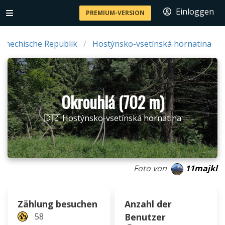
Einloggen
PREMIUM-VERSION
schechische Republik
Hostýnsko-vsetínská hornatina
Okrouhlá (702 m)
🇨🇿 Hostýnsko-vsetínská hornatina
Foto von
11majkl
Zählung besuchen
Anzahl der
58
Benutzer