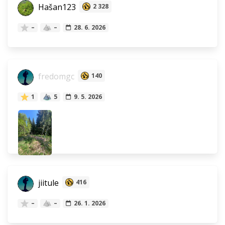
Hašan123
2 328
–
–
28. 6. 2026
fredomgc
140
1
5
9. 5. 2026
jiitule
416
–
–
26. 1. 2026