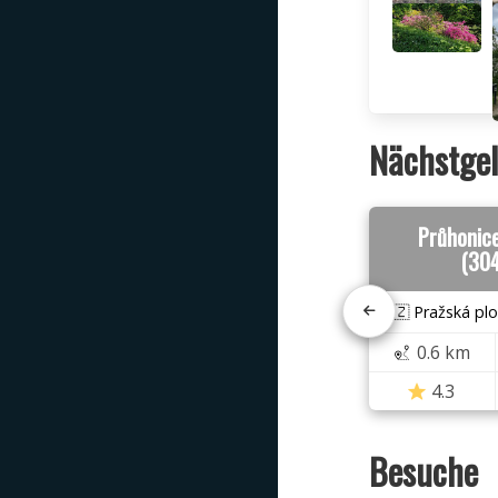
Nächstgel
Průhonic
(30
🇨🇿 Pražská plo
0.6 km
4.3
Besuche