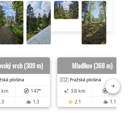
ovský vrch (309 m)
Mladíkov (368 m)
žská plošina
🇨🇿 Pražská plošina
7 km
147°
3.8 km
41°
.3
1.3
2.1
1.1