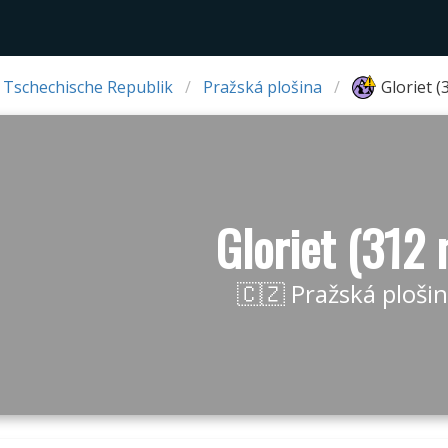
 Tschechische Republik
Pražská plošina
Gloriet (
Gloriet (312 
🇨🇿 Pražská ploši