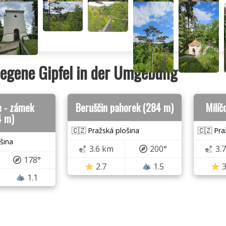
egene Gipfel in der Umgebung
e - zámek
Beruščin pahorek (284 m)
Milíč
4 m)
🇨🇿 Pražská plošina
🇨🇿 Pra
šina
3.6 km
200°
3.
178°
2.7
1.5
3
1.1