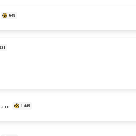
648
931
átor
1 445