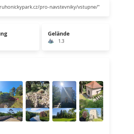
pruhonickypark.cz/pro-navstevniky/vstupne/"
ung
Gelände
1.3