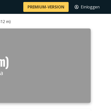
PREMIUM-VERSION
Einloggen
312 m)
m)
na