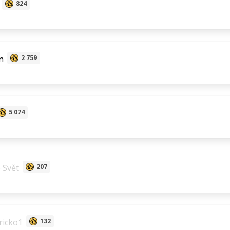
824
n
2 759
5 074
 Svět
207
ricko1
132