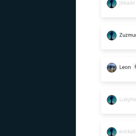
Jitka.kr
Zuzmu
Leon
Lukyho
evickot