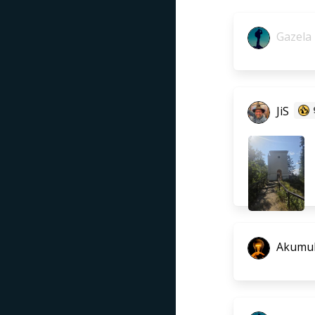
Gazela
JiS
Akumul