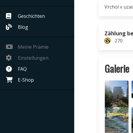
Vrchol v uza
Geschichten
Blog
Zählung b
270
Meine Prämie
Einstellungen
Galerie
FAQ
E-Shop