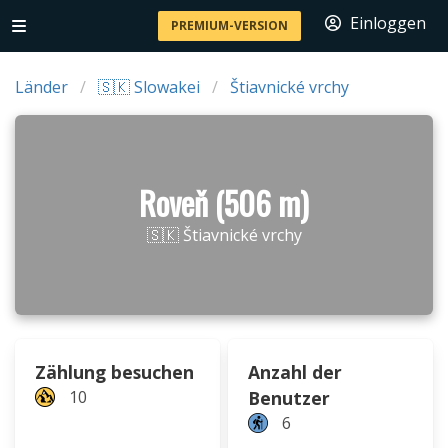
Einloggen
PREMIUM-VERSION
Länder
🇸🇰 Slowakei
Štiavnické vrchy
Roveň (506 m)
🇸🇰 Štiavnické vrchy
Zählung besuchen
Anzahl der
10
Benutzer
6