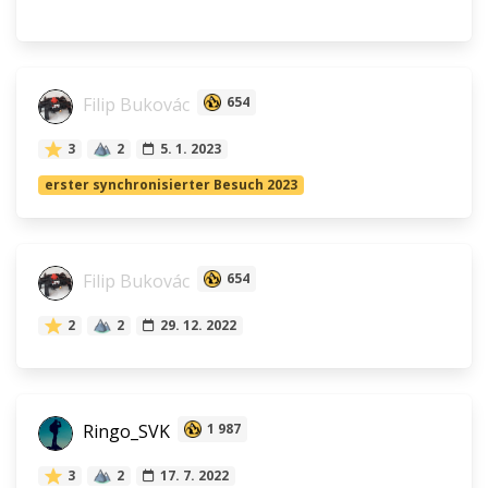
Filip Bukovác
654
3
2
5. 1. 2023
erster synchronisierter Besuch 2023
Filip Bukovác
654
2
2
29. 12. 2022
Ringo_SVK
1 987
3
2
17. 7. 2022