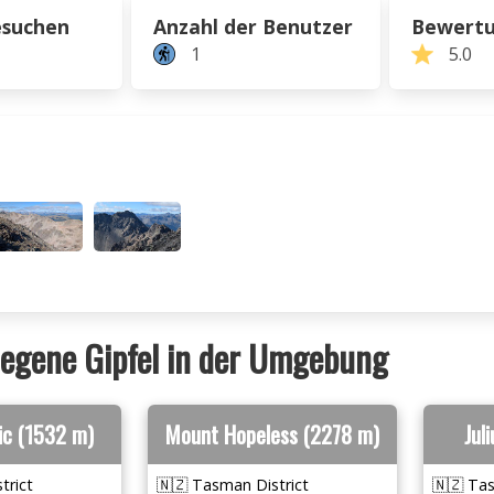
esuchen
Anzahl der Benutzer
Bewert
1
5.0
egene Gipfel in der Umgebung
ic (1532 m)
Mount Hopeless (2278 m)
Jul
trict
🇳🇿 Tasman District
🇳🇿 Tas