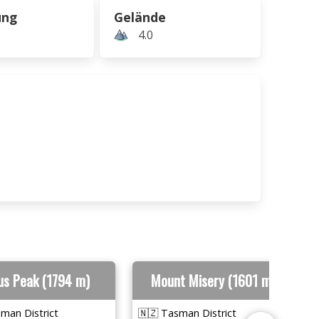
ung
Gelände
4.0
ius Peak (1794 m)
Mount Misery (1601 m)
man District
🇳🇿 Tasman District