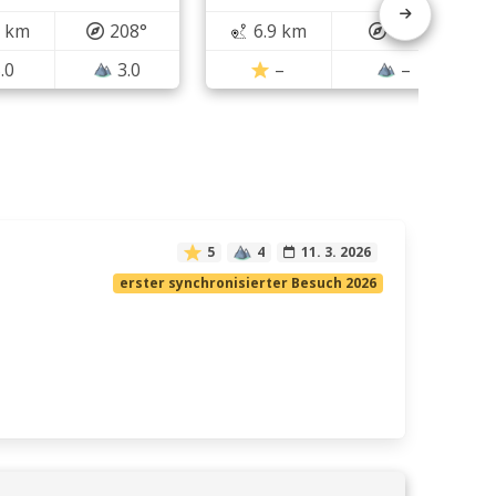
5 km
208°
6.9 km
65°
.0
3.0
–
–
5
4
11. 3. 2026
erster synchronisierter Besuch 2026