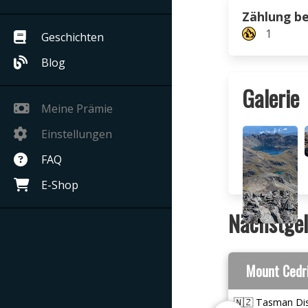
Zählung b
1
Geschichten
Blog
Galerie
Meine Prämie
Einstellungen
FAQ
E-Shop
Nächstgel
Mount Cedr
🇳🇿 Tasman Dis