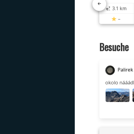
3.1 km
–
Besuche
Palirek
okolo nááádh