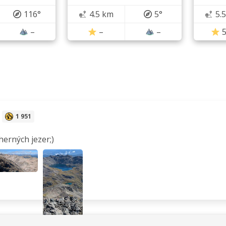
116°
4.5 km
5°
5.
–
–
–
5
1 951
erných jezer;)