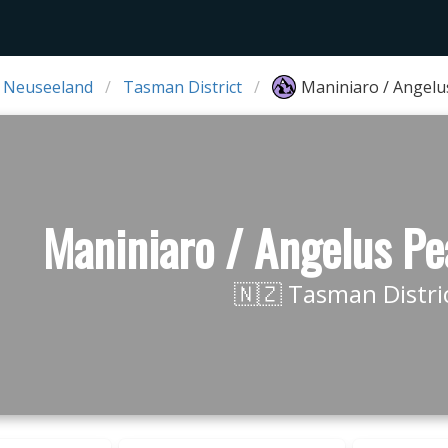
 Neuseeland
Tasman District
Maniniaro / Angelu
Maniniaro / Angelus P
🇳🇿 Tasman Distri