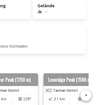
ung
Gelände
–
Fotos hochladen.
er Peak (1750 m)
Loveridge Peak (1586 m)
man District
🇳🇿 Tasman District
1 km
228°
3.1 km
51°