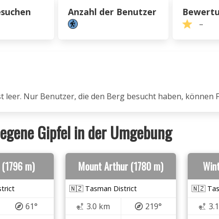
esuchen
Anzahl der Benutzer
Bewert
–
ist leer. Nur Benutzer, die den Berg besucht haben, können 
egene Gipfel in der Umgebung
 (1796 m)
Mount Arthur (1780 m)
Wint
trict
🇳🇿 Tasman District
🇳🇿 Tas
61°
3.0 km
219°
3.