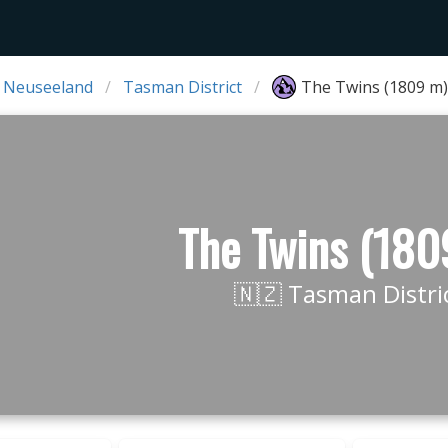
 Neuseeland
Tasman District
The Twins (1809 m)
The Twins (180
🇳🇿 Tasman Distri