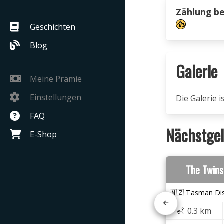
Zählung b
Geschichten
Blog
Galerie
Meine Prämie
Einstellungen
Die Galerie 
FAQ
Nächstgel
E-Shop
The Twins
🇳🇿 Tasman Dis
0.3 km