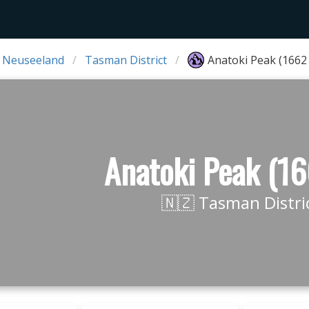
 Neuseeland
Tasman District
Anatoki Peak (1662
Anatoki Peak (1
🇳🇿 Tasman Distri