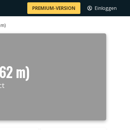
PREMIUM-VERSION
Einloggen
 m)
662 m)
ct