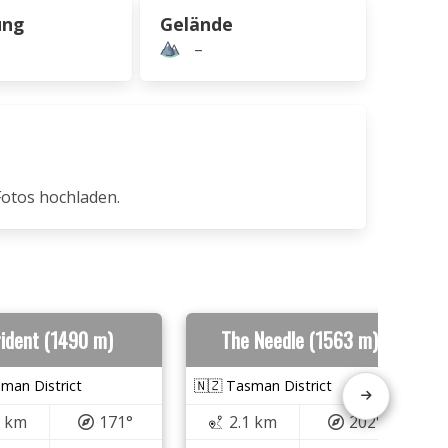
ung
Gelände
–
Fotos hochladen.
rident (1490 m)
The Needle (1563 m)
man District
🇳🇿 Tasman District
8 km
171°
2.1 km
202°