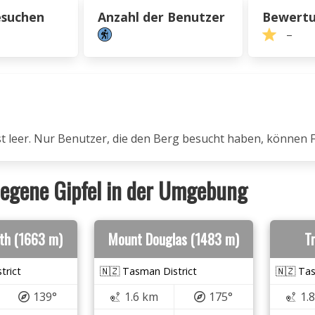
esuchen
Anzahl der Benutzer
Bewert
–
ist leer. Nur Benutzer, die den Berg besucht haben, können 
egene Gipfel in der Umgebung
th (1663 m)
Mount Douglas (1483 m)
T
trict
🇳🇿 Tasman District
🇳🇿 Tas
139°
1.6 km
175°
1.