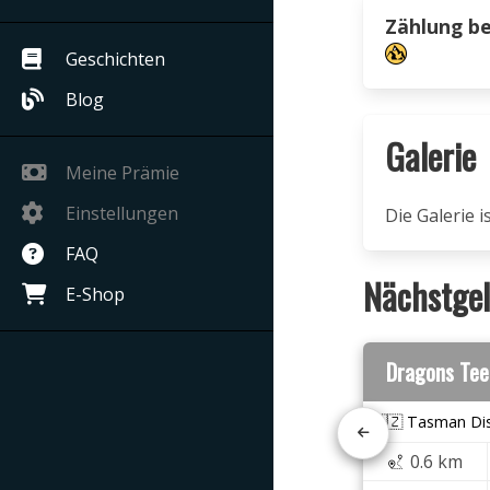
Zählung b
Geschichten
Blog
Galerie
Meine Prämie
Einstellungen
Die Galerie 
FAQ
Nächstgel
E-Shop
Dragons Tee
🇳🇿 Tasman Dis
0.6 km