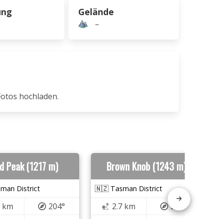
ung
Gelände
–
Fotos hochladen.
d Peak (1217 m)
Brown Knob (1243 m)
man District
🇳🇿 Tasman District
2 km
204°
2.7 km
206°