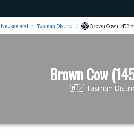
 Neuseeland
Tasman District
Brown Cow (1452 m
Brown Cow (14
🇳🇿 Tasman Distri