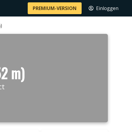
PREMIUM-VERSION
Einloggen
)
52 m)
ct