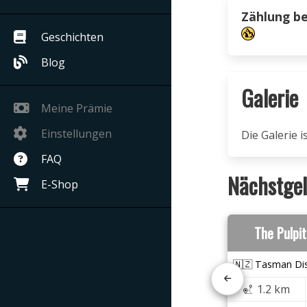
Zählung b
Geschichten
Blog
Galerie
Meine Prämie
Einstellungen
Die Galerie 
FAQ
Nächstgel
E-Shop
The Pulpi
🇳🇿 Tasman Dis
1.2 km