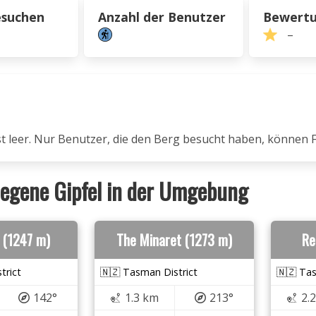
esuchen
Anzahl der Benutzer
Bewert
–
ist leer. Nur Benutzer, die den Berg besucht haben, können 
egene Gipfel in der Umgebung
t (1247 m)
The Minaret (1273 m)
Re
trict
🇳🇿 Tasman District
🇳🇿 Tas
142°
1.3 km
213°
2.