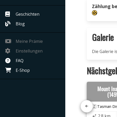
Zählung b
Geschichten
Blog
Galerie
Meine Prämie
Einstellungen
Die Galerie 
FAQ
Nächstgel
E-Shop
Mount Ina
(149
🇳🇿 Tasman Dis
2.8 km