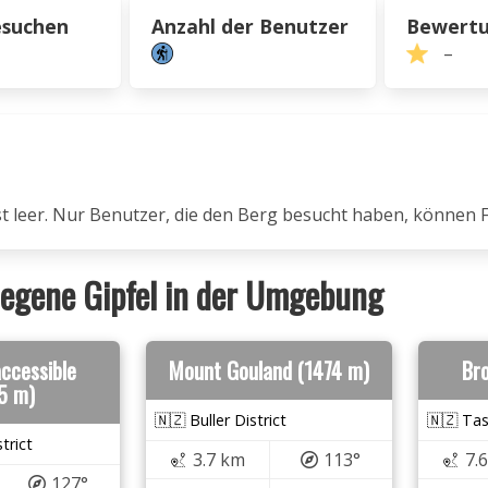
esuchen
Anzahl der Benutzer
Bewert
–
ist leer. Nur Benutzer, die den Berg besucht haben, können 
egene Gipfel in der Umgebung
ccessible
Mount Gouland (1474 m)
Bro
5 m)
🇳🇿 Buller District
🇳🇿 Tas
trict
3.7 km
113°
7.
127°