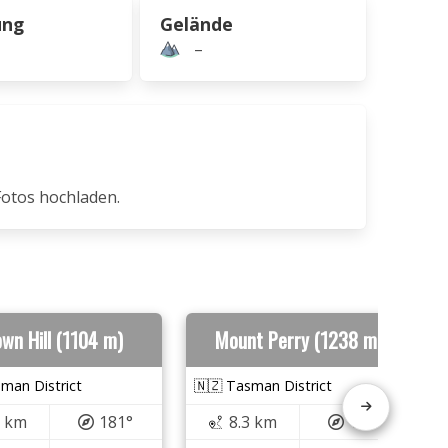
ung
Gelände
–
Fotos hochladen.
wn Hill (1104 m)
Mount Perry (1238 m)
man District
🇳🇿 Tasman District
6 km
181°
8.3 km
162°