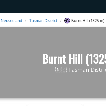
 Neuseeland
Tasman District
Burnt Hill (1325 m)
Burnt Hill (132
🇳🇿 Tasman Distri