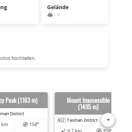
ung
Gelände
–
Fotos hochladen.
cy Peak (1163 m)
Mount Inaccessible
(1495 m)
man District
🇳🇿 Tasman District
3 km
158°
6.2 km
358°