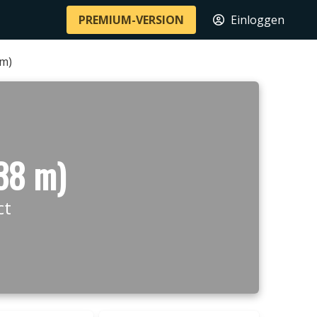
PREMIUM-VERSION
Einloggen
 m)
38 m)
ct