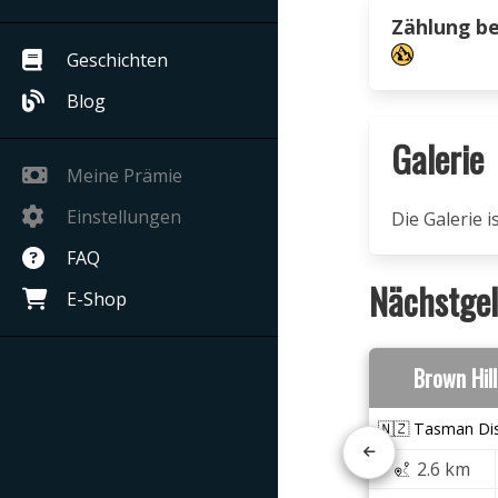
Zählung b
Geschichten
Blog
Galerie
Meine Prämie
Einstellungen
Die Galerie 
FAQ
Nächstgel
E-Shop
Brown Hil
🇳🇿 Tasman Dis
2.6 km