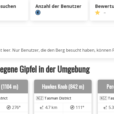
esuchen
Anzahl der Benutzer
Bewert
–
ist leer. Nur Benutzer, die den Berg besucht haben, können 
egene Gipfel in der Umgebung
l (1104 m)
Hawkes Knob (842 m)
Per
trict
🇳🇿 Tasman District
🇳🇿 Tas
276°
4.7 km
111°
5.