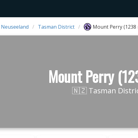
 Neuseeland
Tasman District
Mount Perry (1238
Mount Perry (12
🇳🇿 Tasman Distri