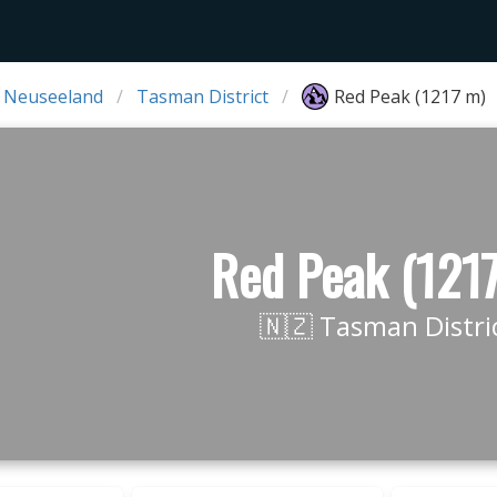
 Neuseeland
Tasman District
Red Peak (1217 m)
Red Peak (121
🇳🇿 Tasman Distri