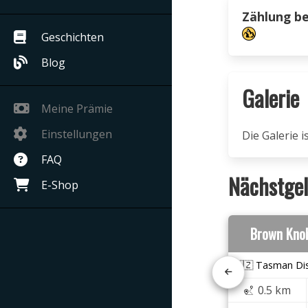
Zählung b
Geschichten
Blog
Galerie
Meine Prämie
Einstellungen
Die Galerie 
FAQ
Nächstgel
E-Shop
Brown Kno
🇳🇿 Tasman Dis
0.5 km