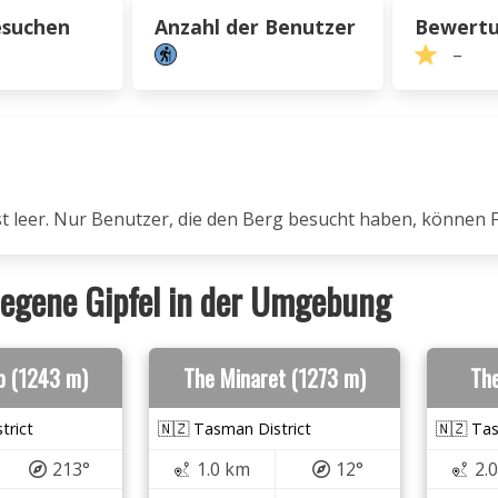
esuchen
Anzahl der Benutzer
Bewert
–
ist leer. Nur Benutzer, die den Berg besucht haben, können 
egene Gipfel in der Umgebung
b (1243 m)
The Minaret (1273 m)
The
trict
🇳🇿 Tasman District
🇳🇿 Tas
213°
1.0 km
12°
2.