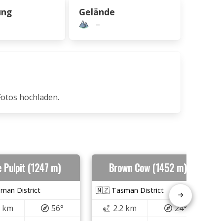
ung
Gelände
–
Fotos hochladen.
 Pulpit (1247 m)
Brown Cow (1452 m)
man District
🇳🇿 Tasman District
0 km
56°
2.2 km
24°