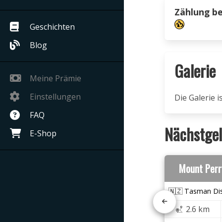
Zählung b
Geschichten
Blog
Galerie
Meine Prämie
Einstellungen
Die Galerie 
FAQ
Nächstgel
E-Shop
Mount Perr
🇳🇿 Tasman Dis
2.6 km