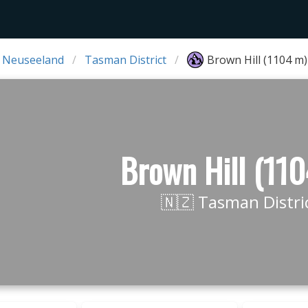
 Neuseeland
Tasman District
Brown Hill (1104 m)
Brown Hill (11
🇳🇿 Tasman Distri