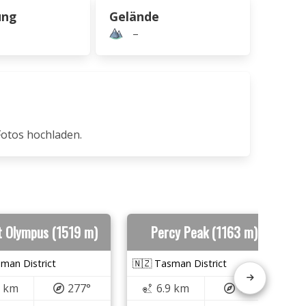
ung
Gelände
–
Fotos hochladen.
 Olympus (1519 m)
Percy Peak (1163 m)
man District
🇳🇿 Tasman District
7 km
277°
6.9 km
138°