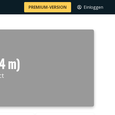
PREMIUM-VERSION
Einloggen
04 m)
ct