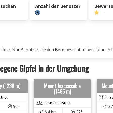
esuchen
Anzahl der Benutzer
Bewert
–
ist leer. Nur Benutzer, die den Berg besucht haben, können 
egene Gipfel in der Umgebung
y (1238 m)
Mount Inaccessible
Mount
(1495 m)
trict
🇳🇿 Tas
🇳🇿 Tasman District
96°
6.
6.4 km
22°