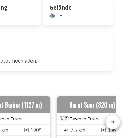
ung
Gelände
–
Fotos hochladen.
t Baring (1127 m)
Burnt Spur (820 m)
man District
🇳🇿 Tasman District
3 km
190°
7.5 km
336°