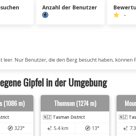
esuchen
Anzahl der Benutzer
Bewert
–
ist leer. Nur Benutzer, die den Berg besucht haben, können 
egene Gipfel in der Umgebung
s (1086 m)
Thomson (1274 m)
Moun
trict
🇳🇿 Tasman District
🇳🇿 Tas
323°
5.4 km
13°
7.