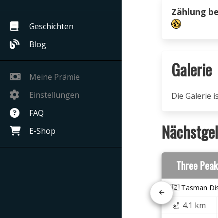
Zählung b
Geschichten
Blog
Galerie
Meine Prämie
Einstellungen
Die Galerie 
FAQ
Nächstgel
E-Shop
Three Peak
🇳🇿 Tasman Dis
4.1 km