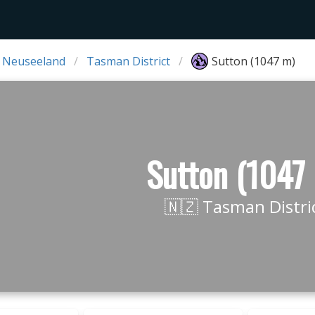
 Neuseeland
Tasman District
Sutton (1047 m)
Sutton (1047
🇳🇿 Tasman Distri