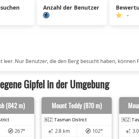
esuchen
Anzahl der Benutzer
Bewert
–
ist leer. Nur Benutzer, die den Berg besucht haben, können 
egene Gipfel in der Umgebung
ob (842 m)
Mount Teddy (870 m)
Moun
trict
🇳🇿 Tasman District
🇳🇿 Tas
267°
2.8 km
102°
3.