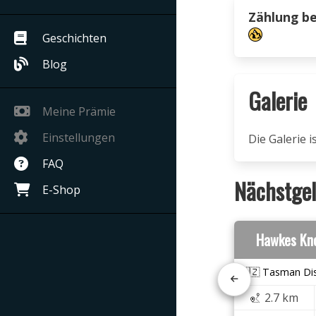
Zählung b
Geschichten
Blog
Galerie
Meine Prämie
Einstellungen
Die Galerie 
FAQ
Nächstgel
E-Shop
Hawkes Kn
🇳🇿 Tasman Dis
2.7 km