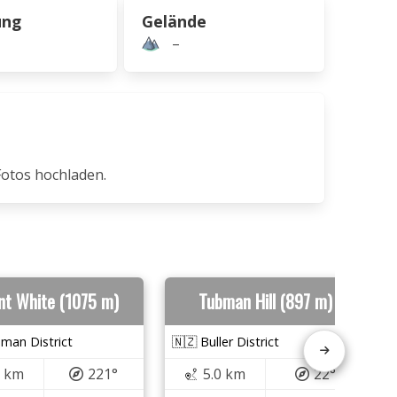
ung
Gelände
–
Fotos hochladen.
t White (1075 m)
Tubman Hill (897 m)
man District
🇳🇿 Buller District
0 km
221°
5.0 km
22°