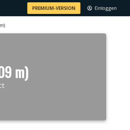
PREMIUM-VERSION
Einloggen
 m)
909 m)
ct