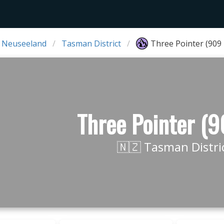
 Neuseeland
Tasman District
Three Pointer (909
Three Pointer (
🇳🇿 Tasman Distri