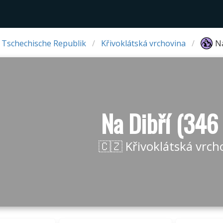
 Tschechische Republik
Křivoklátská vrchovina
Na
Na Dibří (346
🇨🇿 Křivoklátská vrch