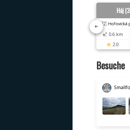
Háj (
🇨🇿 Hořovická 
0.6 km
2.0
Besuche
Smallf