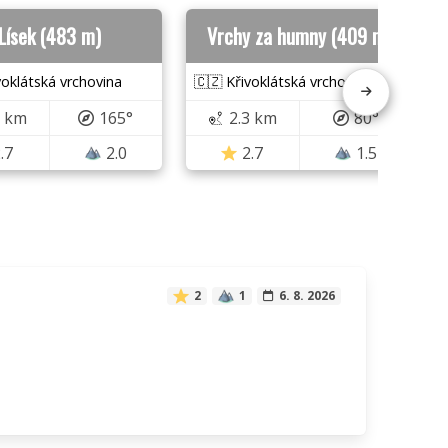
Lísek (483 m)
Vrchy za humny (409 m)
voklátská vrchovina
🇨🇿 Křivoklátská vrchovina
7 km
165°
2.3 km
80°
.7
2.0
2.7
1.5
2
1
6. 8. 2026