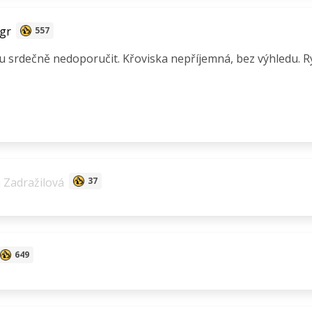
gr
557
 srdečně nedoporučit. Křoviska nepříjemná, bez výhledu. Ry
Zadražilová
37
649