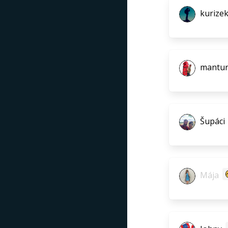
kurize
mantur
Šupáci
Mája