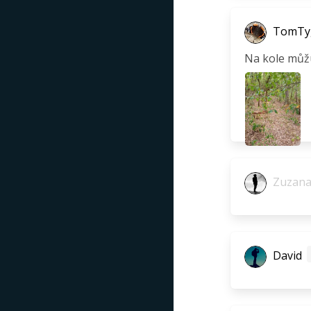
TomTy
Na kole můžu
Zuzana 
David