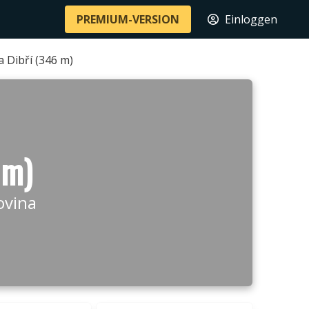
PREMIUM-VERSION
Einloggen
 Dibří (346 m)
 m)
ovina