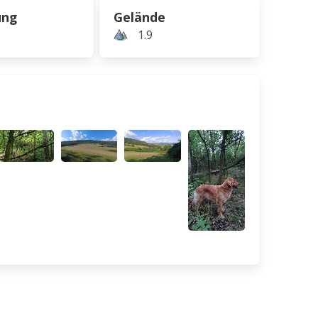
ung
Gelände
1.9