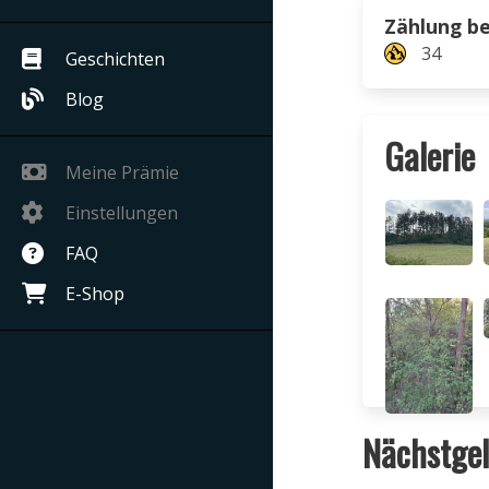
Zählung b
34
Geschichten
Blog
Galerie
Meine Prämie
Einstellungen
FAQ
E-Shop
Nächstgel