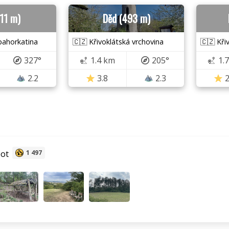
311 m)
Děd (493 m)
pahorkatina
🇨🇿 Křivoklátská vrchovina
🇨🇿 Kři
327°
1.4 km
205°
1.
2.2
3.8
2.3
2
oot
1 497