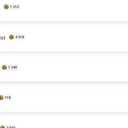
k
1 212
ist
4 218
1 249
118
2 563