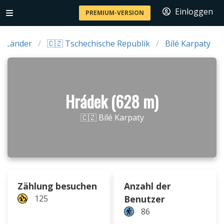
Einloggen
PREMIUM-VERSION
Länder
🇨🇿 Tschechische Republik
Bílé Karpaty
Hrádek (628 m)
🇨🇿 Bílé Karpaty
Zählung besuchen
Anzahl der
125
Benutzer
86