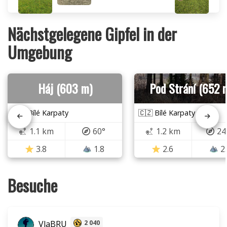
Nächstgelegene Gipfel in der
Umgebung
Háj (603 m)
Pod Strání (652 
🇨🇿 Bílé Karpaty
🇨🇿 Bílé Karpaty
1.1 km
60°
1.2 km
24
3.8
1.8
2.6
2
Besuche
VlaBRU
2 040