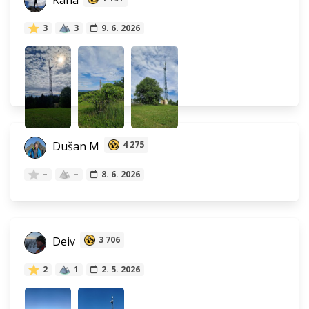
Kaha
3
3
9. 6. 2026
Dušan M
4 275
–
–
8. 6. 2026
Deiv
3 706
2
1
2. 5. 2026