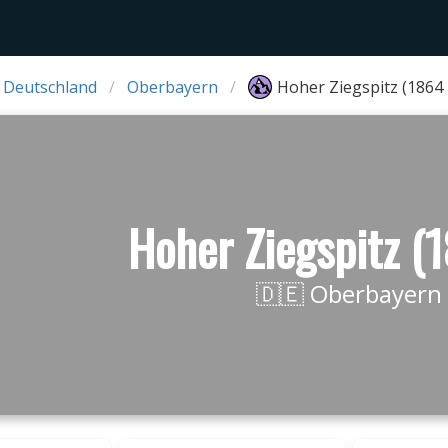
 Deutschland
Oberbayern
Hoher Ziegspitz (1864
Hoher Ziegspitz (
🇩🇪 Oberbayern