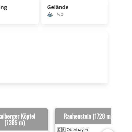
ung
Gelände
5.0
kelberger Köpfel
Rauhenstein (1728 m)
(1385 m)
🇩🇪 Oberbayern