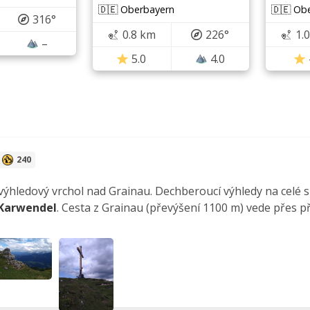
🇩🇪 Oberbayern
🇩🇪 Ob
316°
0.8 km
226°
1.
–
5.0
4.0
240
ýhledový vrchol nad Grainau. Dechberoucí výhledy na celé 
Karwendel
. Cesta z Grainau (převýšení 1100 m) vede přes 