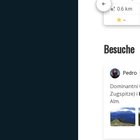
0.6 km
–
Besuche
Pedro
Dominantní v
Zugspitze) i
Alm.