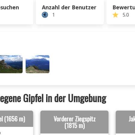
esuchen
Anzahl der Benutzer
Bewert
1
5.0
egene Gipfel in der Umgebung
el (1656 m)
Vorderer Ziegspitz
Ja
(1815 m)
n