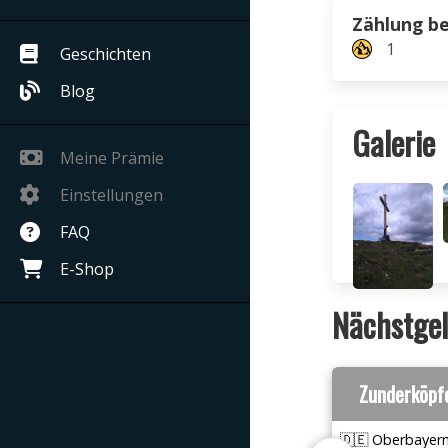
Zählung b
1
Geschichten
Blog
Galerie
Meine Prämie
Einstellungen
FAQ
E-Shop
Nächstgel
Zunderköpf
🇩🇪 Oberbayer