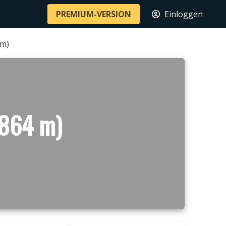
PREMIUM-VERSION
Einloggen
 m)
1864 m)