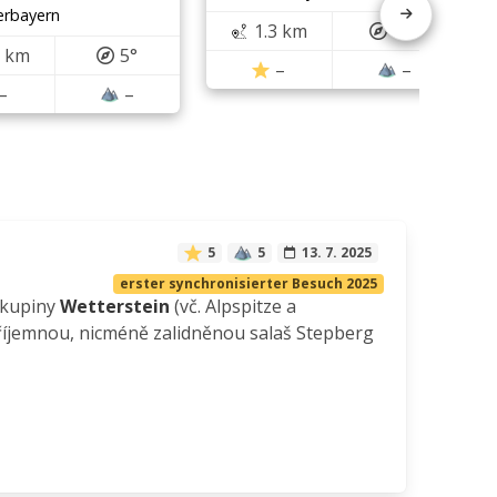
erbayern
1.3 km
70°
0 km
5°
–
–
–
–
5
5
13. 7. 2025
erster synchronisierter Besuch 2025
skupiny
Wetterstein
(vč. Alpspitze a
příjemnou, nicméně zalidněnou salaš Stepberg