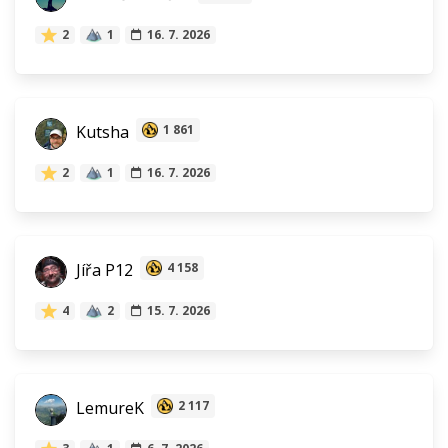
2
1
16. 7. 2026
Kutsha
1 861
2
1
16. 7. 2026
Jířa P12
4 158
4
2
15. 7. 2026
LemureK
2 117