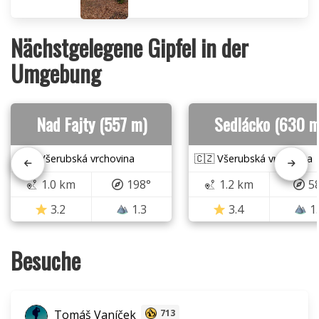
Nächstgelegene Gipfel in der
Umgebung
Nad Fajty (557 m)
Sedlácko (630 m
🇨🇿 Všerubská vrchovina
🇨🇿 Všerubská vrchovina
1.0 km
198°
1.2 km
5
3.2
1.3
3.4
1
Besuche
Tomáš Vaníček
713