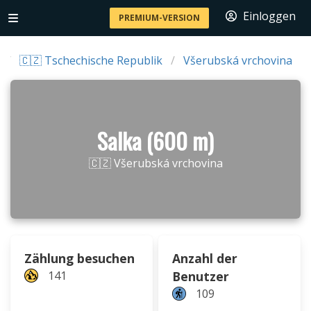
Einloggen
PREMIUM-VERSION
🇨🇿 Tschechische Republik
Všerubská vrchovina
Salka (600 m)
🇨🇿 Všerubská vrchovina
Zählung besuchen
Anzahl der
141
Benutzer
109