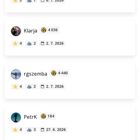
3
1
6. 7. 2026
Klarja
4 036
4
2
2. 7. 2026
rgszemba
4 440
4
2
2. 7. 2026
PetrK
184
4
3
27. 6. 2026