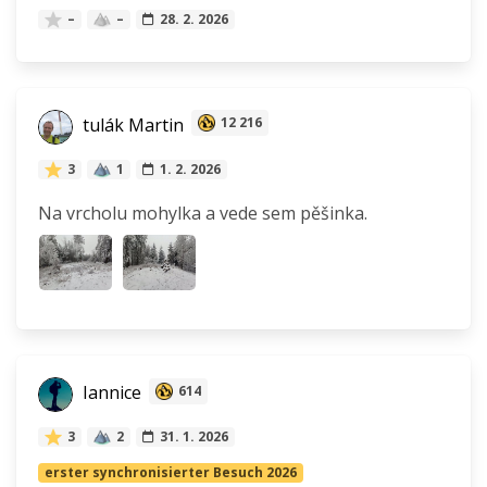
–
–
28. 2. 2026
tulák Martin
12 216
3
1
1. 2. 2026
Na vrcholu mohylka a vede sem pěšinka.
Iannice
614
3
2
31. 1. 2026
erster synchronisierter Besuch 2026