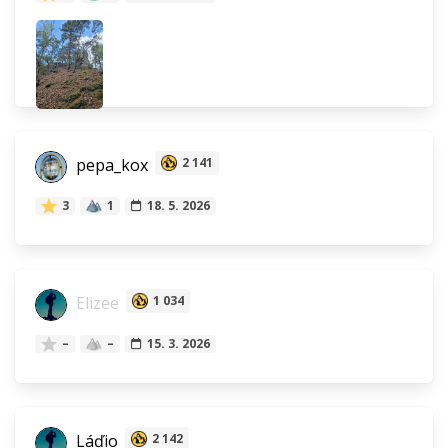
pepa_kox
2 141
3
1
18. 5. 2026
Elizee
1 034
–
–
15. 3. 2026
Láďio
2 142