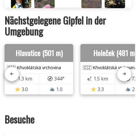
Nächstgelegene Gipfel in der
Umgebung
Hlavatice (501 m)
Holeček (481 m
🇨🇿 Křivoklátská vrchovina
🇨🇿 Křivoklátská vrchovin
1.3 km
344°
1.5 km
7
3.0
1.0
3.3
2
Besuche