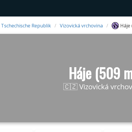
 Tschechische Republik
Vizovická vrchovina
Háje 
Háje (509 m
🇨🇿 Vizovická vrcho