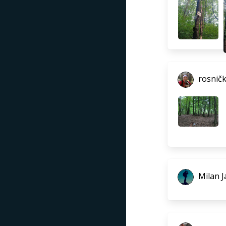
rosnič
Milan J