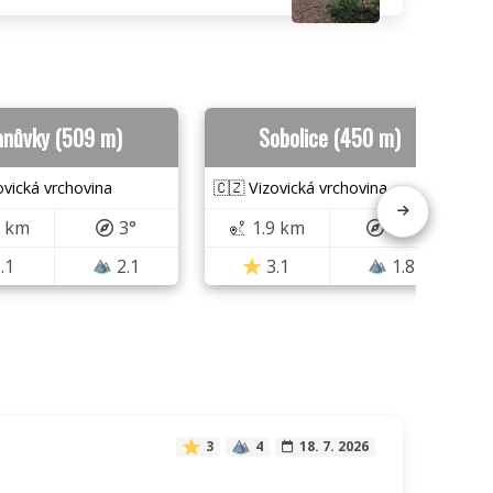
anůvky (509 m)
Sobolice (450 m)
ovická vrchovina
🇨🇿 Vizovická vrchovina
5 km
3°
1.9 km
64°
.1
2.1
3.1
1.8
3
4
18. 7. 2026