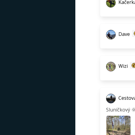
Kačerk
Dave
Wizi
Cestova
Sluníčkový 