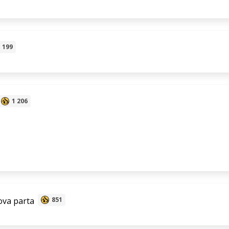
199
1 206
va parta
851