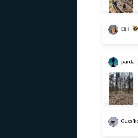
Ešli
parda
Gussíko