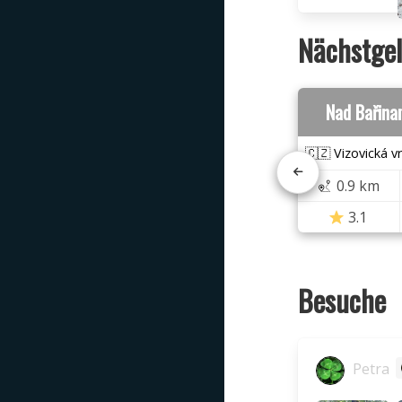
Nächstgel
Nad Bařina
🇨🇿 Vizovická v
0.9 km
3.1
Besuche
Petra