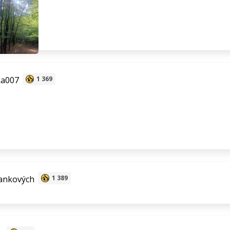
ka007
1 369
ankových
1 389