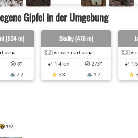
egene Gipfel in der Umgebung
mi (534 m)
Skalky (476 m)
J
rchovina
🇨🇿 Vizovická vrchovina
🇨🇿 Viz
8°
1.4 km
273°
1.
2.2
3.8
1.7
3
143