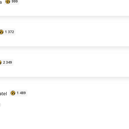
a
999
1 372
2 349
tel
1 489
