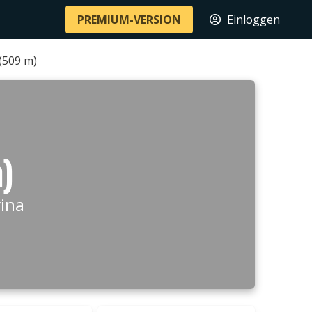
PREMIUM-VERSION
Einloggen
(509 m)
)
vina